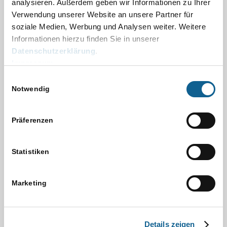
analysieren. Außerdem geben wir Informationen zu Ihrer
Neuer RMO-Benutzer im Online-Konto
Verwendung unserer Website an unsere Partner für
soziale Medien, Werbung und Analysen weiter. Weitere
Neujahrs-Specials 2026
Informationen hierzu finden Sie in unserer
Newsletterarchiv
Datenschutzerklärung
.
Nordrhein-Westfalen
Impressum
November 2022
Einwilligungsauswahl
November 2023
Notwendig
Nutzungsbedingungen Apps
Oktober 2022
Präferenzen
Oktober 2023
Online
Online Mandats-Aufnahme
Statistiken
Online Recherchen Adress Research
Online Recherchen Adressermittlung
Marketing
Online Recherchen Berufsgruppen
Online Recherchen Berufsgruppen
Online Recherchen Bonitätsauskünfte
Details zeigen