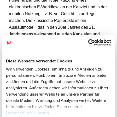
Posteingang und damit die Nutzung eines
elektronischen E-Workflows in der Kanzlei und in der
mobilen Nutzung – z. B. vor Gericht – zur Regel
machen. Die klassische Papierakte ist ein
Auslaufmodell, das in den 20er Jahren des 21.
Jahrhunderts weitgehend aus den Kanzleien und
Gerichten verschwunden sein wird. Die noch
vorzuhaltenden Papier-Urkunden lassen sich
unschwer in Sammelordnern aufbewahren.
Diese Webseite verwendet Cookies
Auf den folgenden Seiten möchten wir Sie auf
Wir verwenden Cookies, um Inhalte und Anzeigen zu
dem Weg zum allgemeinen Elektronischen
personalisieren, Funktionen für soziale Medien anbieten
Rechtsverkehr begleiten und Sie fortlaufend über
zu können und die Zugriffe auf unsere Website zu
aktuelle Entwicklungen informieren. Bitte
analysieren. Außerdem geben wir Informationen zu Ihrer
besuchen Sie regelmäßig unsere ERV-Seite, um
Verwendung unserer Website an unsere Partner für
sich in Sachen beA und ERV auf dem Laufenden
soziale Medien, Werbung und Analysen weiter. Weitere
zu halten.
Informationen hierzu finden Sie in unserer
Datenschutzerklärung
.