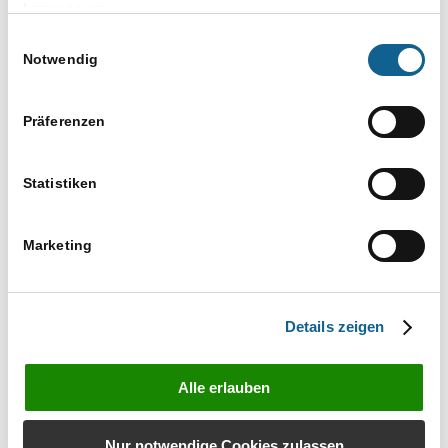
Impressum
Ausführliche Informationen
Einwilligungsauswahl
zum Elektronischen
Notwendig
Rechtsverkehr finden Sie auf
unserer ERV-Seite
Präferenzen
Statistiken
Marketing
Details zeigen
Alle erlauben
Nur notwendige Cookies zulassen