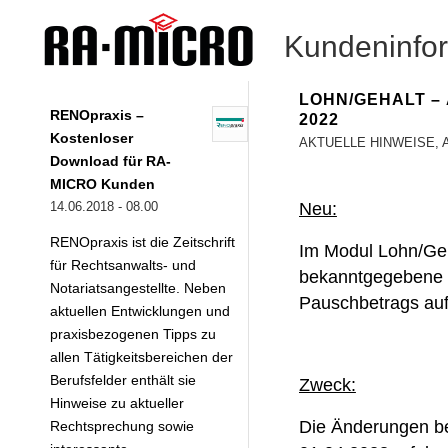
Kundeninfo
LOHN/GEHALT –
RENOpraxis –
022
Kostenloser
AKTUELLE HINWEISE
,
Download für RA-
MICRO Kunden
Neu:
14.06.2018 - 08.00
RENOpraxis ist die Zeitschrift
Im Modul Lohn/Geh
für Rechtsanwalts- und
bekanntgegebene 
Notariatsangestellte. Neben
Pauschbetrags auf 
aktuellen Entwicklungen und
praxisbezogenen Tipps zu
allen Tätigkeitsbereichen der
Berufsfelder enthält sie
Zweck:
Hinweise zu aktueller
Die Änderungen be
Rechtsprechung sowie