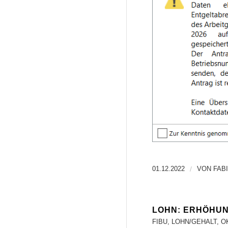
01.12.2022
/
VON
FAB
LOHN: ERHÖHU
FIBU
,
LOHN/GEHALT
,
O