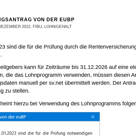
NGSANTRAG VON DER EUBP
DEZEMBER 2022
,
FIBU
,
LOHN/GEHALT
3 sind die für die Prüfung durch die Rentenversicherun
).
eitgebers kann für Zeiträume bis 31.12.2026 auf eine el
 die das Lohnprogramm verwenden, müssen diesen A
gsdaten manuell per
sv
.net übermittelt
werden
.
Der Antr
ng
zu
stellen.
heint hierzu bei Verwendung des Lohnprogramms folge