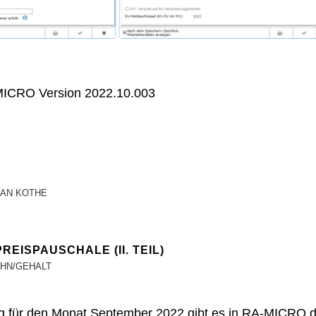
MICRO Version 2022.10.003
IAN KOTHE
REISPAUSCHALE (II. TEIL)
HN/GEHALT
g für den Monat September 2022 gibt es in RA-MICRO di