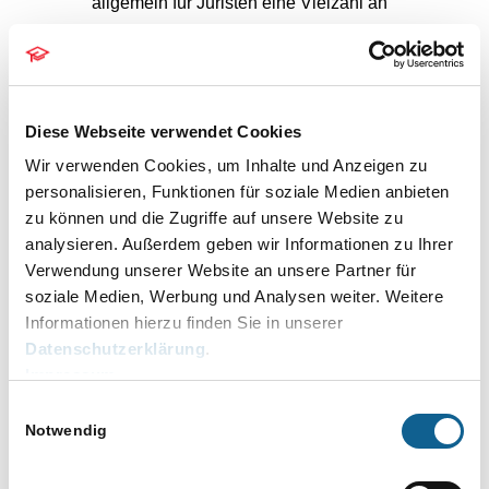
allgemein für Juristen eine Vielzahl an
Organisationsprodukten an, die von Online
Recherchen bis zur juristischen
Spracherkennung reichen. Diese sind in der
Regel mit Schnittstellen in besonders
Diese Webseite verwendet Cookies
produktiver Weise mit RA-MICRO
Wir verwenden Cookies, um Inhalte und Anzeigen zu
Kanzleisoftware verzahnt und somit primär zu
personalisieren, Funktionen für soziale Medien anbieten
empfehlen.
zu können und die Zugriffe auf unsere Website zu
analysieren. Außerdem geben wir Informationen zu Ihrer
Informieren Sie sich gerne, wie Sie mit RA-
Verwendung unserer Website an unsere Partner für
MICRO Online und DictaNet Produkten den
soziale Medien, Werbung und Analysen weiter. Weitere
Nutzen und die Produktivität der RA-MICRO
Informationen hierzu finden Sie in unserer
Kanzleisoftware erhöhen und Kosten sparen
Datenschutzerklärung
.
können.
Impressum
Einwilligungsauswahl
Notwendig