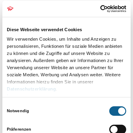
19.01.2022 – VERSION 2022.1
AKTUELLEPATCHES
Diese Webseite verwendet Cookies
Wir verwenden Cookies, um Inhalte und Anzeigen zu
Weitere Informationen
personalisieren, Funktionen für soziale Medien anbieten
zu können und die Zugriffe auf unsere Website zu
19.01.2022
/
VON
M.BUCHLOH
analysieren. Außerdem geben wir Informationen zu Ihrer
Verwendung unserer Website an unsere Partner für
soziale Medien, Werbung und Analysen weiter. Weitere
12.01.2022 – VERSION 2022.1
Informationen hierzu finden Sie in unserer
AKTUELLEPATCHES
Datenschutzerklärung
.
Impressum
Weitere Informationen
Einwilligungsauswahl
Notwendig
12.01.2022
/
VON
M.BUCHLOH
Präferenzen