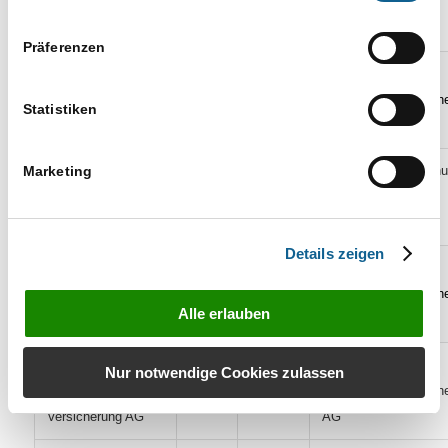
Rechtsschutz-
AG
Versicherungs-AG
Präferenzen
5473
89065
Advocard
Generali
Rechtsschutzversich
Statistiken
Versicherung AG
AG
HDI-Gerling
5827
89433
ROLAND Rechtsschu
Marketing
Rechtsschutz
Versicherung AG
Versicherung AG
Details zeigen
5086
89082
HUK-COBURG
HUK24 AG
Rechtsschutzversich
Alle erlauben
AG
HUK-COBURG-
5521
89434
HUK-COBURG
Nur notwendige Cookies zulassen
Allgemeine
Rechtsschutzversich
Versicherung AG
AG