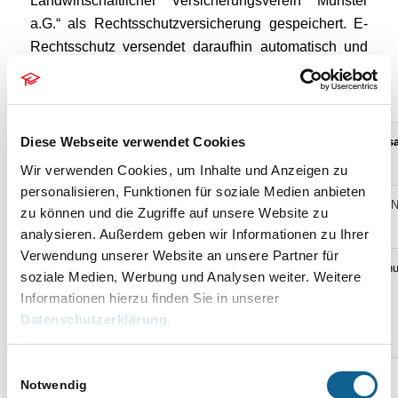
Landwirtschaftlicher Versicherungsverein Münster
a.G.“ als Rechtsschutzversicherung gespeichert. E-
Rechtsschutz versendet daraufhin automatisch und
im Hintergrund an die „LVM
Rechtsschutzversicherungs-AG“.
Diese Webseite verwendet Cookies
BaFin
Adress-
Automatischer Vers
Versicherung
Nr.
Nr.
über
Wir verwenden Cookies, um Inhalte und Anzeigen zu
personalisieren, Funktionen für soziale Medien anbieten
ALTE LEIPZIGER
5405
89410
RECHTSSCHUTZ UN
zu können und die Zugriffe auf unsere Website zu
Versicherung AG
Schaden GmbH
analysieren. Außerdem geben wir Informationen zu Ihrer
Verwendung unserer Website an unsere Partner für
Badischer
5316
89411
Badische Rechtsschu
soziale Medien, Werbung und Analysen weiter. Weitere
Gemeinde-
Versicherung AG
Informationen hierzu finden Sie in unserer
Versicherungs-
Datenschutzerklärung
.
Verband
Impressum
Einwilligungsauswahl
5472
89435
D.A.S. Allgemeine
Notwendig
ERGO Versicherung