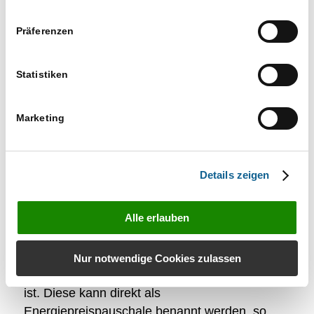
angelegt wurde.
Präferenzen
Statistiken
Marketing
Details zeigen
Alle erlauben
Für die Energiepreispauschale steht die
Nr. 84
Zulage 11
zur Verfügung, welche
Nur notwendige Cookies zulassen
lohnsteuerpflichtig und sozialversicherungsfrei
ist. Diese kann direkt als
Energiepreispauschale benannt werden, so