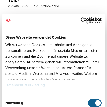
TEIL)
AUGUST 2022
,
FIBU
,
LOHN/GEHALT
Mit der Abrechnung für den Monat September
2022 gibt es in RA-MICRO die Möglichkeit, die
Energiepreispauschale an die Mitarbeiter
Diese Webseite verwendet Cookies
auszuzahlen.
Wir verwenden Cookies, um Inhalte und Anzeigen zu
Link
zum Webinar
personalisieren, Funktionen für soziale Medien anbieten
zu können und die Zugriffe auf unsere Website zu
(Aktuelles aus dem Support vorab: Die EPP
analysieren. Außerdem geben wir Informationen zu Ihrer
kann auch später abgerechnet und ausgezahlt
Verwendung unserer Website an unsere Partner für
werden, bitte dann aber
wie unten
beschrieben
soziale Medien, Werbung und Analysen weiter. Weitere
das Häckchen im September setzen.)
Informationen hierzu finden Sie in unserer
Datenschutzerklärung
.
Voraussetzung dafür ist, dass über das
Impressum
Programmfenster
Allgemeine Grunddaten
Einwilligungsauswahl
ändern / Zulagen
eine entsprechende Zulage
Notwendig