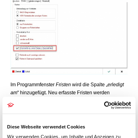
Im Programmfenster
Fristen
wird die Spalte „
erledigt
am
“ hinzugefügt. Neu erfasste Fristen werden
hellgrau hervorgehoben, um diese auch bei einer
Vielzahl von Fristen zu einer Akte schneller
erkennbar zu machen. Werden Fristen erfasst, aber
nicht abgespeichert, so erfolgt zur Sicherheit eine
Diese Webseite verwendet Cookies
Abfrage, ob die nicht gespeicherten Fristen verworfen
Wir verwenden Cookies, um Inhalte und Anzeigen zu