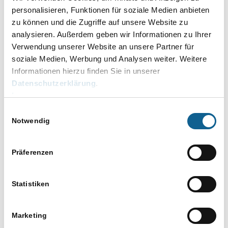
werden sollen.
personalisieren, Funktionen für soziale Medien anbieten
zu können und die Zugriffe auf unsere Website zu
analysieren. Außerdem geben wir Informationen zu Ihrer
Verwendung unserer Website an unsere Partner für
soziale Medien, Werbung und Analysen weiter. Weitere
Informationen hierzu finden Sie in unserer
Datenschutzerklärung
.
Impressum
Einwilligungsauswahl
Notwendig
Präferenzen
Statistiken
Im
Eingabekontrollfenster
werden neu erfasste
Fristen ebenfalls hellgrau hervorgehoben.
Standardmäßig wird nach Fristablauf sortiert, es kann
Marketing
individuell z.B. nach Fristbeginn sortiert werden.