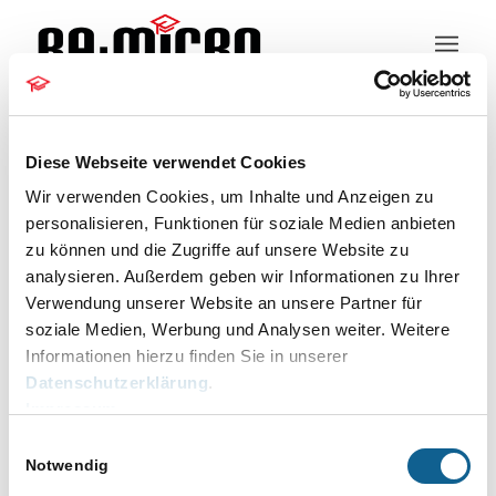
Kundeninformation
Diese Webseite verwendet Cookies
Wir verwenden Cookies, um Inhalte und Anzeigen zu
Aktualisierungen: März
personalisieren, Funktionen für soziale Medien anbieten
2024
zu können und die Zugriffe auf unsere Website zu
analysieren. Außerdem geben wir Informationen zu Ihrer
Verwendung unserer Website an unsere Partner für
26.03.2024 – Version 2024.03.002
soziale Medien, Werbung und Analysen weiter. Weitere
Informationen hierzu finden Sie in unserer
18.03.2024 – Datenupdate
Datenschutzerklärung
.
Impressum
11.03.2024 – Datenupdate
Einwilligungsauswahl
Notwendig
Kontakt