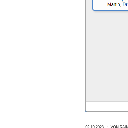
02.10.2023
/
VON
RAI