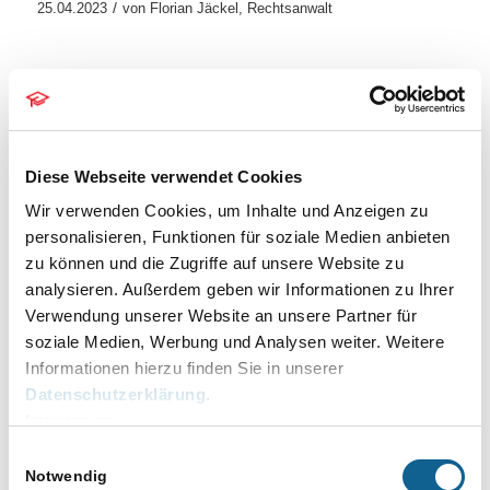
/
25.04.2023
von
Florian Jäckel, Rechtsanwalt
aktuelle Hinweise
,
April 2023
,
FIBU
,
FIBU
,
Lohn/Gehalt
Lohn/Gehalt – Änderungen zur Berechnung der
Lohnsteuer gemäß Jahressteuergesetz 2022
Diese Webseite verwendet Cookies
Neu: Im Modul Lohn/Gehalt wurde die durch
das Bundesministerium der Finanzen mit
Wir verwenden Cookies, um Inhalte und Anzeigen zu
Schreiben vom 13.02.2023 bekanntgegebene
personalisieren, Funktionen für soziale Medien anbieten
Änderung des neuen Ablaufplans zur
zu können und die Zugriffe auf unsere Website zu
analysieren. Außerdem geben wir Informationen zu Ihrer
Lohnsteuerberechnung (Anhebung des
Verwendung unserer Website an unsere Partner für
Arbeitnehmer-Pauschbetrags auf 1.230,00 €
soziale Medien, Werbung und Analysen weiter. Weitere
und des […]
Informationen hierzu finden Sie in unserer
/
11.04.2023
von
Florian Jäckel, Rechtsanwalt
Datenschutzerklärung
.
Impressum
Einwilligungsauswahl
aktuelle Hinweise
,
Februar 2023
,
Gebühren
,
Zeithonorar
Notwendig