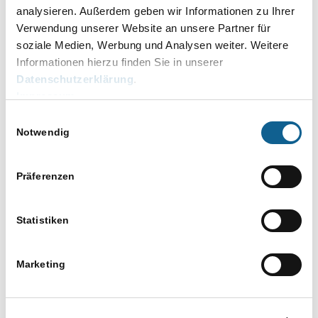
analysieren. Außerdem geben wir Informationen zu Ihrer
ALLGEMEINES
,
BEA-POSTFACH
,
ERV UND BEA
Verwendung unserer Website an unsere Partner für
soziale Medien, Werbung und Analysen weiter. Weitere
Siehe zunächst unter „
Muss ich zur
Informationen hierzu finden Sie in unserer
Vorbereitung auf die Nutzung des
Datenschutzerklärung
.
elektronischen Anwaltspostfachs irgendwelche
Impressum
Vorkehrungen treffen?“
.
Einwilligungsauswahl
Im Übrigen benötigen Sie zum Betrieb des beA
Notwendig
lediglich:
einen Computer mit Internetanschluss
Präferenzen
eine leistungsfähige Internetverbindung
ein Kartenlesegerät für Signaturkarten mit
Statistiken
Tastatur
eine spezielle beA-Karte, ggf. mit Signatur
Marketing
einen Scanner zur Digitalisierung von
Schriftsätzen und Anlagen
ggf. einen Drucker zum Ausdrucken