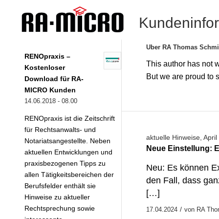
Kundeninfo
Über
RA Thomas Schmi
RENOpraxis –
This author has not wr
Kostenloser
But we are proud to 
Download für RA-
MICRO Kunden
14.06.2018 - 08.00
RENOpraxis ist die Zeitschrift
für Rechtsanwalts- und
aktuelle Hinweise
,
April
Notariatsangestellte. Neben
Neue Einstellung: 
aktuellen Entwicklungen und
praxisbezogenen Tipps zu
Neu: Es können Exk
allen Tätigkeitsbereichen der
den Fall, dass ga
Berufsfelder enthält sie
[…]
Hinweise zu aktueller
Rechtsprechung sowie
/
17.04.2024
von
RA Tho