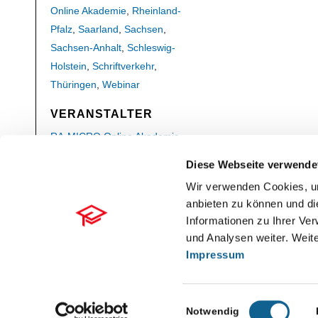
Online Akademie
,
Rheinland-
Pfalz
,
Saarland
,
Sachsen
,
Sachsen-Anhalt
,
Schleswig-
Holstein
,
Schriftverkehr
,
Thüringen
,
Webinar
VERANSTALTER
RA-MICRO Online Akademie
Telefon
Diese Webseite verwende
030 435 98 861
Wir verwenden Cookies, um
E-Mail
anbieten zu können und di
online-akademie@ra-micro.de
Informationen zu Ihrer Ve
Veranstalter-Website anzeigen
und Analysen weiter. Weite
Impressum
Einwilligungsauswahl
Notwendig