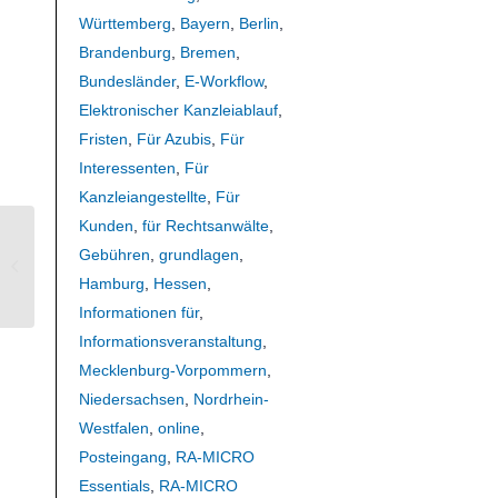
Württemberg
,
Bayern
,
Berlin
,
Brandenburg
,
Bremen
,
Bundesländer
,
E-Workflow
,
Elektronischer Kanzleiablauf
,
Fristen
,
Für Azubis
,
Für
Interessenten
,
Für
Kanzleiangestellte
,
Für
Kunden
,
für Rechtsanwälte
,
Aufwand reduzieren: Textbausteine
Gebühren
,
grundlagen
,
im Bereich Gebühren und
Hamburg
,
Hessen
,
Zwangsvollstreckung
Informationen für
,
Informationsveranstaltung
,
Mecklenburg-Vorpommern
,
Niedersachsen
,
Nordrhein-
Westfalen
,
online
,
Posteingang
,
RA-MICRO
Essentials
,
RA-MICRO