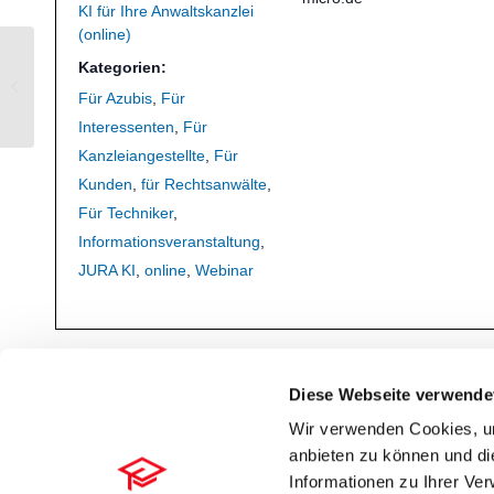
KI für Ihre Anwaltskanzlei
(online)
Kategorien:
Wiedervorlagen & Fristen effektiv in
Für Azubis
,
Für
Ihrer Kanzlei einsetzen
Interessenten
,
Für
Kanzleiangestellte
,
Für
Kunden
,
für Rechtsanwälte
,
Für Techniker
,
Informationsveranstaltung
,
JURA KI
,
online
,
Webinar
Diese Webseite verwende
Wir verwenden Cookies, um
anbieten zu können und di
Informationen zu Ihrer Ve