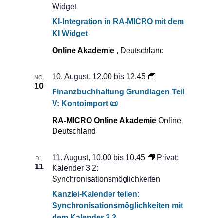
Widget
KI-Integration in RA-MICRO mit dem
KI Widget
Online Akademie
, Deutschland
Privat:
10. August, 12.00
bis
12.45
MO.
10
Finanzbuchhaltun
Finanzbuchhaltung Grundlagen Teil
Grundlagen
V: Kontoimport 📜
Teil
V:
RA-MICRO Online Akademie
Online,
Kontoimport
Deutschland
📜
11. August, 10.00
bis
10.45
Privat:
DI.
11
Kalender 3.2:
Synchronisationsmöglichkeiten
Kanzlei-Kalender teilen:
Synchronisationsmöglichkeiten mit
dem Kalender 3.2