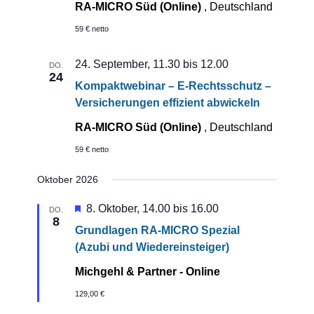
RA-MICRO Süd (Online)
, Deutschland
59 € netto
24. September, 11.30
bis
12.00
DO.
24
Kompaktwebinar – E-Rechtsschutz –
Versicherungen effizient abwickeln
RA-MICRO Süd (Online)
, Deutschland
59 € netto
Oktober 2026
Hervorgehoben
8. Oktober, 14.00
bis
16.00
DO.
8
Grundlagen RA-MICRO Spezial
(Azubi und Wiedereinsteiger)
Michgehl & Partner - Online
129,00 €