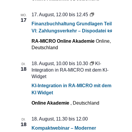
Privat:
17. August, 12.00
bis
12.45
MO.
17
Finanzbuchhaltun
Finanzbuchhaltung Grundlagen Teil
Grundlagen
VI: Zahlungsverkehr – Dispodatei 📜
Teil
VI:
RA-MICRO Online Akademie
Online,
Zahlungsverkehr
Deutschland
–
Dispodatei
18. August, 10.00
bis
10.30
KI-
DI.
📜
18
Integration in RA-MICRO mit dem KI-
Widget
KI-Integration in RA-MICRO mit dem
KI Widget
Online Akademie
, Deutschland
18. August, 11.30
bis
12.00
DI.
18
Kompaktwebinar – Moderner