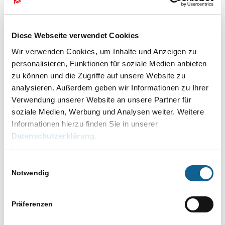
Online Akademie
, Deutschland
Diese Webseite verwendet Cookies
24. August, 12.00
bis
13.00
MO.
24
Wir verwenden Cookies, um Inhalte und Anzeigen zu
RA-MICRO Azubi-Camp 📜 Teil 3 –
personalisieren, Funktionen für soziale Medien anbieten
Termine & Fristen, E-Workflow
zu können und die Zugriffe auf unsere Website zu
Online Akademie
, Deutschland
analysieren. Außerdem geben wir Informationen zu Ihrer
Verwendung unserer Website an unsere Partner für
soziale Medien, Werbung und Analysen weiter. Weitere
25. August, 10.00
bis
10.45
Privat:
DI.
25
Informationen hierzu finden Sie in unserer
Effizientes Kanzlei-Controlling mit dem
Datenschutzerklärung
.
Aktenwächter in RA-MICRO
Impressum
Effizientes Kanzlei-Controlling mit
Einwilligungsauswahl
dem Aktenwächter in RA-MICRO
Notwendig
Online Akademie
, Deutschland
Präferenzen
25. August, 11.30
bis
12.00
DI.
25
Kompaktwebinar – E-Rechtsschutz –