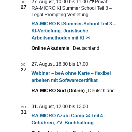
27. August, 10.00
bis
11.00
Privat:
DO.
27
RA-MICRO KI Summer School Teil 3 –
Legal Prompting Vertiefung
RA-MICRO KI-Summer-School Teil 3 –
KI-Vertiefung: Juristische
Arbeitsmethoden mit KI 📜
Online Akademie
, Deutschland
27. August, 16.30
bis
17.00
DO.
27
Webinar – beA ohne Karte – flexibel
arbeiten mit Softwarezertifikat
RA-MICRO Süd (Online)
, Deutschland
31. August, 12.00
bis
13.00
MO.
31
RA-MICRO Azubi-Camp 📜 Teil 4 –
Gebühren, ZV, Buchhaltung