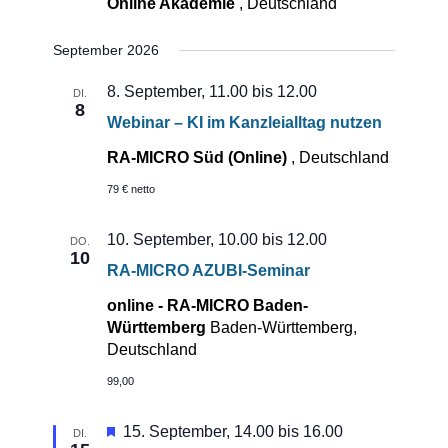
Online Akademie
, Deutschland
September 2026
8. September, 11.00
bis
12.00
DI.
8
Webinar – KI im Kanzleialltag nutzen
RA-MICRO Süd (Online)
, Deutschland
79 € netto
10. September, 10.00
bis
12.00
DO.
10
RA-MICRO AZUBI-Seminar
online - RA-MICRO Baden-
Württemberg
Baden-Württemberg,
Deutschland
99,00
Hervorgehoben
15. September, 14.00
bis
16.00
DI.