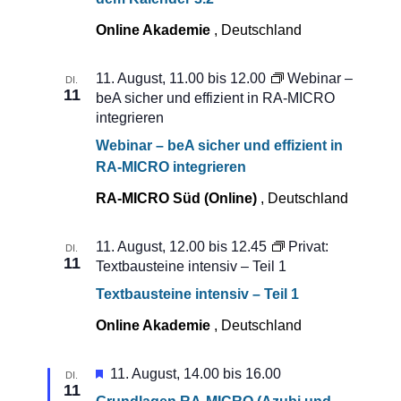
Online Akademie
, Deutschland
11. August, 11.00
bis
12.00
Webinar –
DI.
11
beA sicher und effizient in RA-MICRO
integrieren
Webinar – beA sicher und effizient in
RA-MICRO integrieren
RA-MICRO Süd (Online)
, Deutschland
11. August, 12.00
bis
12.45
Privat:
DI.
11
Textbausteine intensiv – Teil 1
Textbausteine intensiv – Teil 1
Online Akademie
, Deutschland
Hervorgehoben
11. August, 14.00
bis
16.00
DI.
11