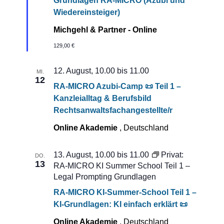
Grundlagen RA-MICRO (Azubi und
Wiedereinsteiger)
Michgehl & Partner - Online
129,00 €
12. August, 10.00
bis
11.00
MI.
12
RA-MICRO Azubi-Camp 📜 Teil 1 –
Kanzleialltag & Berufsbild
Rechtsanwaltsfachangestellte/r
Online Akademie
, Deutschland
13. August, 10.00
bis
11.00
Privat:
DO.
13
RA-MICRO KI Summer School Teil 1 –
Legal Prompting Grundlagen
RA-MICRO KI-Summer-School Teil 1 –
KI-Grundlagen: KI einfach erklärt 📜
Online Akademie
, Deutschland