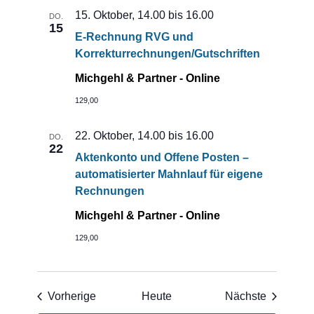
15. Oktober, 14.00
bis
16.00
DO.
15
E-Rechnung RVG und
Korrekturrechnungen/Gutschriften
Michgehl & Partner - Online
129,00
22. Oktober, 14.00
bis
16.00
DO.
22
Aktenkonto und Offene Posten –
automatisierter Mahnlauf für eigene
Rechnungen
Michgehl & Partner - Online
129,00
Veranstaltungen
Veransta
Vorherige
Heute
Nächste