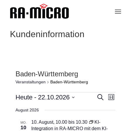
Kundeninformation
Baden-Württemberg
Veranstaltungen
Baden-Württemberg
Veranstaltungen
Veranstaltu
Veranstaltungen
Heute
 - 
22.10.2026
Suche
Ansichten-
Liste
Such-
Navigation
und
Datum
August 2026
Ansichtennaviga
wählen.
10. August, 10.00
bis
10.30
KI-
MO.
10
Integration in RA-MICRO mit dem KI-