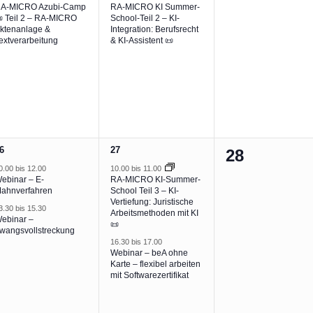
A-MICRO Azubi-Camp
RA-MICRO KI Summer-
 Teil 2 – RA-MICRO
School-Teil 2 – KI-
ktenanlage &
Integration: Berufsrecht
extverarbeitung
& KI-Assistent 📜
2
6
27
0
28
eranstaltungen,
Veranstaltungen,
0.00
bis
12.00
10.00
bis
11.00
Veranstalt
ebinar – E-
RA-MICRO KI-Summer-
ahnverfahren
School Teil 3 – KI-
Vertiefung: Juristische
3.30
bis
15.30
Arbeitsmethoden mit KI
ebinar –
📜
wangsvollstreckung
16.30
bis
17.00
Webinar – beA ohne
Karte – flexibel arbeiten
mit Softwarezertifikat