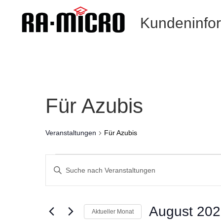
Kundeninfo
Für Azubis
Veranstaltungen
Für Azubis
Veranstaltungen
Veranstaltungen
Such-
Geben
und
Sie
Ansichtennavigation
Das
Schlüsselwort.
August 20
Aktueller Monat
Suche