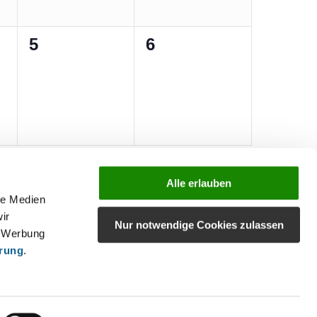
0
0
5
6
ungen,
Veranstaltungen,
Veranstaltungen,
Kalender abonnieren
Alle erlauben
le Medien
ir
Nur notwendige Cookies zulassen
, Werbung
ärung
.