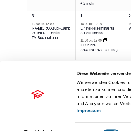
+ 2 mehr
1
2
1
31
1
2
Veranstaltung,
Veranstaltungen,
V
12.00
bis
13.00
10.00
bis
12.00
1
RA-MICRO Azubi-Camp
Einsteigerseminar für
W
📜 Teil 4 – Gebühren,
Auszubildende
ZV, Buchhaltung
11.00
bis
12.00
KI für Ihre
Anwaltskanzlei (online)
Diese Webseite verwende
Wir verwenden Cookies, um
anbieten zu können und di
Informationen zu Ihrer Ve
und Analysen weiter. Weite
Impressum
Einwilligungsauswahl