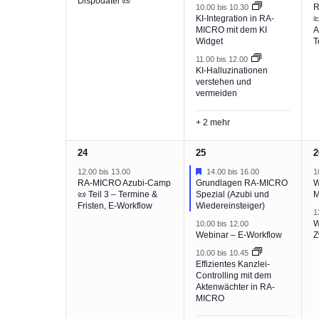
Dispodatei 📜
R
10.00
bis
10.30
KI-Integration in RA-

MICRO mit dem KI
A
Widget
T
11.00
bis
12.00
KI-Halluzinationen
verstehen und
vermeiden
+ 2 mehr
1
5
2
24
25
2
Veranstaltung,
Veranstaltungen,
V
Hervorgehoben
12.00
bis
13.00
14.00
bis
16.00
1
RA-MICRO Azubi-Camp
Grundlagen RA-MICRO
W
📜 Teil 3 – Termine &
Spezial (Azubi und
M
Fristen, E-Workflow
Wiedereinsteiger)
1
W
10.00
bis
12.00
Webinar – E-Workflow
Z
10.00
bis
10.45
Effizientes Kanzlei-
Controlling mit dem
Aktenwächter in RA-
MICRO