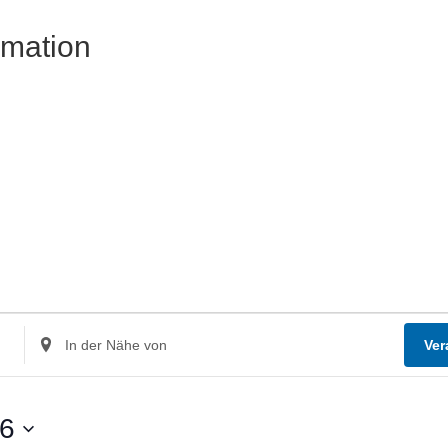
rmation
Standort
Ver
eingeben.
Suche
nach
26
Veranstaltungen.