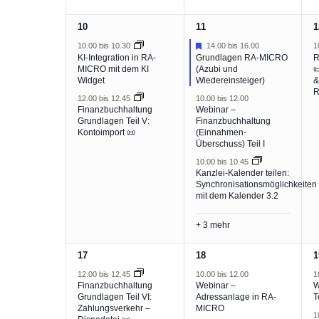
2
6
1
10
11
1
Veranstaltungen,
Veranstaltungen,
V
Hervorgehoben
10.00
bis
10.30
14.00
bis
16.00
1
KI-Integration in RA-
Grundlagen RA-MICRO
R
MICRO mit dem KI
(Azubi und

Widget
Wiedereinsteiger)
&
R
12.00
bis
12.45
10.00
bis
12.00
Finanzbuchhaltung
Webinar –
Grundlagen Teil V:
Finanzbuchhaltung
Kontoimport 📜
(Einnahmen-
Überschuss) Teil I
10.00
bis
10.45
Kanzlei-Kalender teilen:
Synchronisationsmöglichkeiten
mit dem Kalender 3.2
+ 3 mehr
1
5
2
17
18
1
Veranstaltung,
Veranstaltungen,
V
12.00
bis
12.45
10.00
bis
12.00
1
Finanzbuchhaltung
Webinar –
W
Grundlagen Teil VI:
Adressanlage in RA-
T
Zahlungsverkehr –
MICRO
1