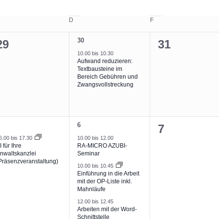
ttwoch
D
Donnerstag
F
Freitag
1
30
0
0
29
31
Veranstaltung,
10.00
bis
10.30
Veranstaltungen,
Veranstalt
Aufwand reduzieren:
Textbausteine im
Bereich Gebühren und
Zwangsvollstreckung
3
6
0
7
eranstaltung,
Veranstaltungen,
6.00
bis
17.30
10.00
bis
12.00
Veranstalt
I für Ihre
RA-MICRO AZUBI-
nwaltskanzlei
Seminar
Präsenzveranstaltung)
10.00
bis
10.45
Einführung in die Arbeit
mit der OP-Liste inkl.
Mahnläufe
12.00
bis
12.45
Arbeiten mit der Word-
Schnittstelle