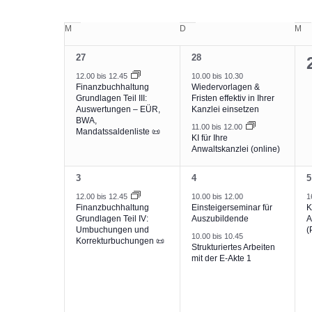
Datum
nach
wählen.
Kalender
M
Montag
D
Dienstag
M
Mi
Veranstaltungen
von
Schlüsselwort.
Veranstaltungen
1
2
27
28
Veranstaltung,
Veranstaltungen,
12.00
bis
12.45
10.00
bis
10.30
Finanzbuchhaltung
Wiedervorlagen &
Grundlagen Teil III:
Fristen effektiv in Ihrer
Auswertungen – EÜR,
Kanzlei einsetzen
BWA,
11.00
bis
12.00
Mandatssaldenliste 📜
KI für Ihre
Anwaltskanzlei (online)
1
2
1
3
4
5
Veranstaltung,
Veranstaltungen,
V
12.00
bis
12.45
10.00
bis
12.00
1
Finanzbuchhaltung
Einsteigerseminar für
K
Grundlagen Teil IV:
Auszubildende
A
Umbuchungen und
(
10.00
bis
10.45
Korrekturbuchungen 📜
Strukturiertes Arbeiten
mit der E-Akte 1