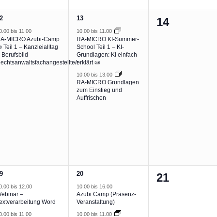
2
2
13
0
14
eranstaltung,
Veranstaltungen,
0.00
bis
11.00
10.00
bis
11.00
Veranstalt
A-MICRO Azubi-Camp
RA-MICRO KI-Summer-
 Teil 1 – Kanzleialltag
School Teil 1 – KI-
 Berufsbild
Grundlagen: KI einfach
echtsanwaltsfachangestellte/r
erklärt 📜
10.00
bis
13.00
RA-MICRO Grundlagen
zum Einstieg und
Auffrischen
2
9
20
0
21
eranstaltungen,
Veranstaltungen,
0.00
bis
12.00
10.00
bis
16.00
Veranstalt
ebinar –
Azubi Camp (Präsenz-
extverarbeitung Word
Veranstaltung)
0.00
bis
11.00
10.00
bis
11.00