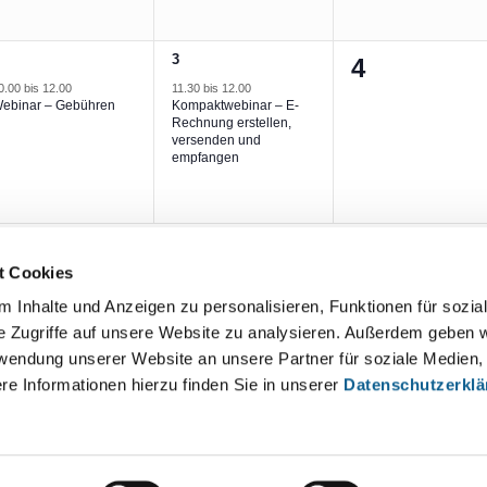
1
3
0
4
eranstaltung,
Veranstaltung,
0.00
bis
12.00
11.30
bis
12.00
Veranstalt
ebinar – Gebühren
Kompaktwebinar – E-
Rechnung erstellen,
versenden und
empfangen
t Cookies
 Inhalte und Anzeigen zu personalisieren, Funktionen für sozia
e Zugriffe auf unsere Website zu analysieren. Außerdem geben w
rwendung unserer Website an unsere Partner für soziale Medien
re Informationen hierzu finden Sie in unserer
Datenschutzerkl