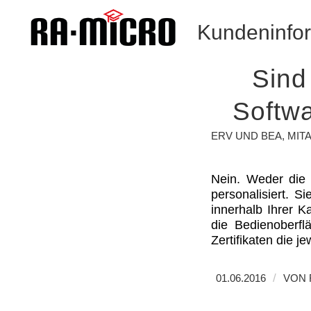
Kundeninfo
Sind
Softwa
ERV UND BEA
,
MIT
Nein. Weder die 
personalisiert. S
innerhalb Ihrer K
die Bedienoberfl
Zertifikaten die j
/
01.06.2016
VON