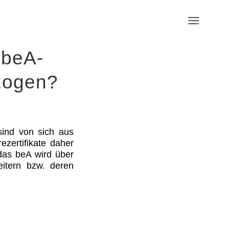
 beA-
ezogen?
sind von sich aus
ezertifikate daher
 das beA wird über
eitern bzw. deren