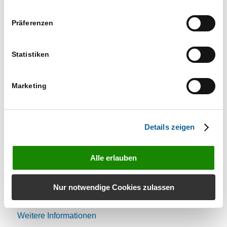
Haselhorst aktualisiert.
Präferenzen
22.12.2021
/
VON
ANNINA GÖRLICH
Statistiken
17.12.2021 – FREMDKOMPONENTEN
Marketing
AKTUELLEPATCHES
Weitere Informationen
Details zeigen
22.12.2021
/
VON
M.BUCHLOH
Alle erlauben
13.12.2021 – VERSION 2022.1 (UPDATE)
Nur notwendige Cookies zulassen
AKTUELLEPATCHES
Weitere Informationen