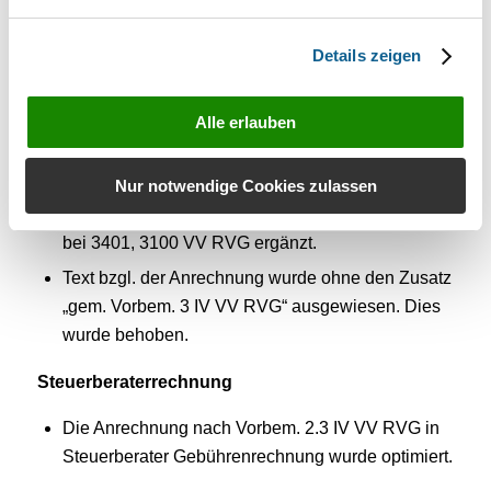
Notarkostenrechnungen im Bereich Zahlungen
zur Verfügung.
Details zeigen
Rechnung RVG
Alle erlauben
Zu den Nr. 3102, 3106 und 1006 i. V. m. 1005 VV
RVG werden jetzt als nur eine Postangelegenheit
ausgewiesen.
Nur notwendige Cookies zulassen
Die Obergrenzenprüfung nach § 15 III RVG wurde
bei 3401, 3100 VV RVG ergänzt.
Text bzgl. der Anrechnung wurde ohne den Zusatz
„gem. Vorbem. 3 IV VV RVG“ ausgewiesen. Dies
wurde behoben.
Steuerberaterrechnung
Die Anrechnung nach Vorbem. 2.3 IV VV RVG in
Steuerberater Gebührenrechnung wurde optimiert.