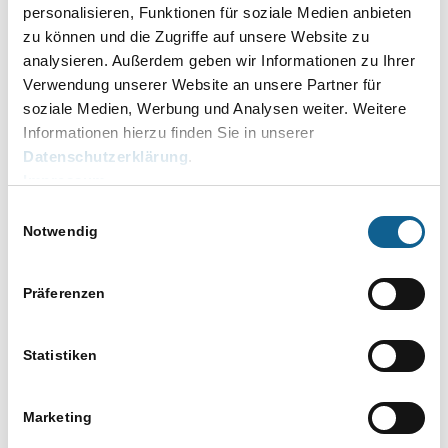
personalisieren, Funktionen für soziale Medien anbieten
Elektronischer Rechtsverkehr
zu können und die Zugriffe auf unsere Website zu
analysieren. Außerdem geben wir Informationen zu Ihrer
Grundbuchverfahren: Grundbuchanträge mit mehr
Verwendung unserer Website an unsere Partner für
als 2 erfassten Grundbesitzen können wieder
soziale Medien, Werbung und Analysen weiter. Weitere
gesendet werden.
Informationen hierzu finden Sie in unserer
Datenschutzerklärung
.
Gebühren
Impressum
Reisekostenformular
Einwilligungsauswahl
Notwendig
Formulare werden wieder gefunden, obwohl diese
vorhanden waren.
Präferenzen
GiroCode drucken
Statistiken
Der GiroCode wird auf Kostenfestsetzungsanträge
nicht aufgedruckt.
Marketing
Die Option steht ab sofort auch für