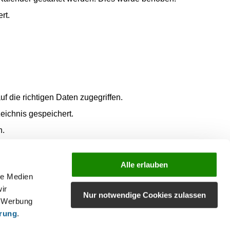
rt.
 die richtigen Daten zugegriffen.
eichnis gespeichert.
h.
inamen werden wieder korrekt übernommen.
wird wieder vollständig angezeigt.
Alle erlauben
le Medien
ir
Nur notwendige Cookies zulassen
, Werbung
ärung
.