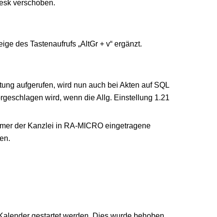
esk verschoben.
ge des Tastenaufrufs „AltGr + v“ ergänzt.
tung aufgerufen, wird nun auch bei Akten auf SQL
geschlagen wird, wenn die Allg. Einstellung 1.21
ummer der Kanzlei in RA-MICRO eingetragene
en.
 Kalender gestartet werden. Dies wurde behoben.