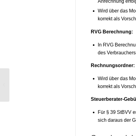
Anrechnung erfol
Wird über das Mo
korrekt als Vorsc
RVG Berechnung:
In RVG Berechnun
des Verbrauchersc
Rechnungsordner:
Wird über das Mo
Windows-Kurznotizen:
korrekt als Vorsc
geräteunabhängige Gedächtnisstütze
Steuerberater-Geb
Für § 39 StBVV e
sich daraus der 