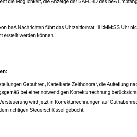
steht die Möglichkeit, die Anzeige der SAFE-ID des beA Empfän
on beA Nachrichten führt das Uhrzeitformat HH:MM:SS Uhr nich
ht erstellt werden können.
ren:
stellungen Gebühren, Karteikarte Zeithonorar, die Aufteilung na
gsgemäß bei einer notwendigen Korrekturrechnung berücksichti
st-Versteuerung wird jetzt in Korrekturrechnungen auf Guthabenr
dem richtigen Steuerschlüssel gebucht.