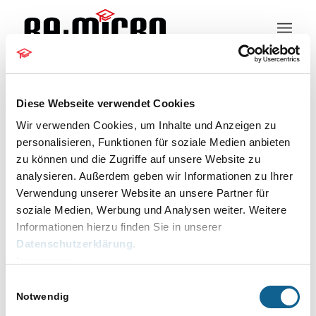
Kundeninformation
Diese Webseite verwendet Cookies
Wir verwenden Cookies, um Inhalte und Anzeigen zu
13.12.2021 Update
personalisieren, Funktionen für soziale Medien anbieten
zu können und die Zugriffe auf unsere Website zu
analysieren. Außerdem geben wir Informationen zu Ihrer
Version 2022.1
Verwendung unserer Website an unsere Partner für
soziale Medien, Werbung und Analysen weiter. Weitere
(2022.01.002)
Informationen hierzu finden Sie in unserer
Datenschutzerklärung
.
E-Workflow / Schriftverkehr
Impressum
Einwilligungsauswahl
Die Nutzung von beA erfordert die Verwendung von
Notwendig
Java und der Softwarebibliothek „Log4J“.