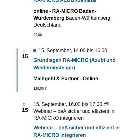
RA-MICRO AZUBI-Seminar
online - RA-MICRO Baden-
Württemberg
Baden-Württemberg,
Deutschland
99,00
Hervorgehoben
15. September, 14.00
bis
16.00
DI.
15
Grundlagen RA-MICRO (Azubi und
Wiedereinsteiger)
Michgehl & Partner - Online
129,00 €
15. September, 16.00
bis
17.00
DI.
15
Webinar – beA sicher und effizient in
RA-MICRO integrieren
Webinar – beA sicher und effizient in
RA-MICRO integrieren