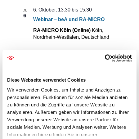
6. Oktober, 13.30
bis
15.30
DI.
6
Webinar – beA und RA-MICRO
RA-MICRO Köln (Online)
Köln,
Nordrhein-Westfalen, Deutschland
7. Oktober, 10.00
bis
12.00
MI.
7
Webinar – E-Mahnverfahren
RA-MICRO Köln (Online)
Köln,
Diese Webseite verwendet Cookies
Nordrhein-Westfalen, Deutschland
Wir verwenden Cookies, um Inhalte und Anzeigen zu
personalisieren, Funktionen für soziale Medien anbieten
7. Oktober, 13.30
bis
15.30
MI.
7
zu können und die Zugriffe auf unsere Website zu
Webinar – Zwangsvollstreckung
analysieren. Außerdem geben wir Informationen zu Ihrer
RA-MICRO Köln (Online)
Köln,
Verwendung unserer Website an unsere Partner für
Nordrhein-Westfalen, Deutschland
soziale Medien, Werbung und Analysen weiter. Weitere
Informationen hierzu finden Sie in unserer