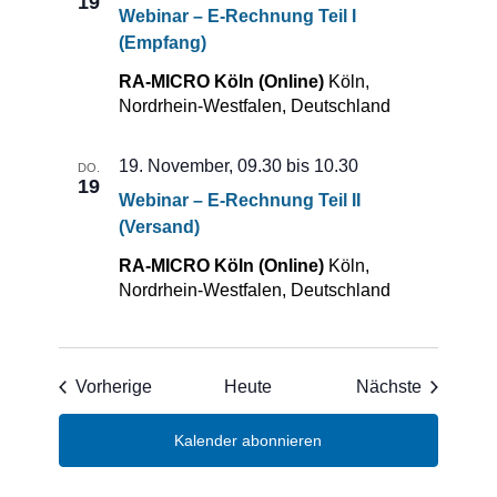
19
Webinar – E-Rechnung Teil I
(Empfang)
RA-MICRO Köln (Online)
Köln,
Nordrhein-Westfalen, Deutschland
19. November, 09.30
bis
10.30
DO.
19
Webinar – E-Rechnung Teil II
(Versand)
RA-MICRO Köln (Online)
Köln,
Nordrhein-Westfalen, Deutschland
Veranstaltungen
Veransta
Vorherige
Heute
Nächste
Kalender abonnieren