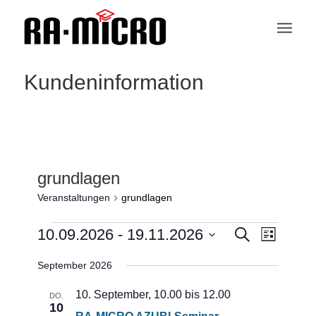
Kundeninformation
grundlagen
Veranstaltungen
grundlagen
Veranstaltungen
Veranstaltu
Veranstaltungen
10.09.2026
 - 
19.11.2026
Suche
Ansichten-
Liste
Such-
Navigation
und
Datum
September 2026
Ansichtennaviga
wählen.
10. September, 10.00
bis
12.00
DO.
10