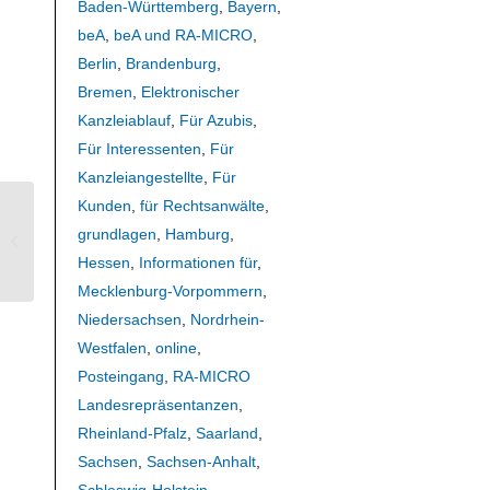
Baden-Württemberg
,
Bayern
,
beA
,
beA und RA-MICRO
,
Berlin
,
Brandenburg
,
Bremen
,
Elektronischer
Kanzleiablauf
,
Für Azubis
,
Für Interessenten
,
Für
Kanzleiangestellte
,
Für
Kunden
,
für Rechtsanwälte
,
Grundlagen RA-MICRO (Azubi und
grundlagen
,
Hamburg
,
Wiedereinsteiger)
Hessen
,
Informationen für
,
Mecklenburg-Vorpommern
,
Niedersachsen
,
Nordrhein-
Westfalen
,
online
,
Posteingang
,
RA-MICRO
Landesrepräsentanzen
,
Rheinland-Pfalz
,
Saarland
,
Sachsen
,
Sachsen-Anhalt
,