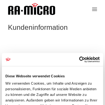
Kundeninformation
grundlagen
Veranstaltungen
grundlagen
Veranstaltungen
Diese Webseite verwendet Cookies
Veranstaltu
Veranstaltungen
06.08.2026
Suche
Ansichten-
Monat
Such-
Navigation
Wir verwenden Cookies, um Inhalte und Anzeigen zu
und
Datum
Kalender
M
Montag
D
Dienstag
M
Mittwoch
D
Donnerstag
F
Freitag
S
Samstag
Ansichtennaviga
S
Sonntag
personalisieren, Funktionen für soziale Medien anbieten
wählen.
von
zu können und die Zugriffe auf unsere Website zu
Veranstaltungen
0
0
0
0
0
0
0
27
28
29
30
31
1
2
analysieren. Außerdem geben wir Informationen zu Ihrer
Veranstaltungen
Veranstaltungen
Veranstaltungen
Veranstaltungen
Veranstaltungen
Veranstaltungen
Veranstalt
1
3
0
4
0
6
0
0
0
3
5
7
8
9