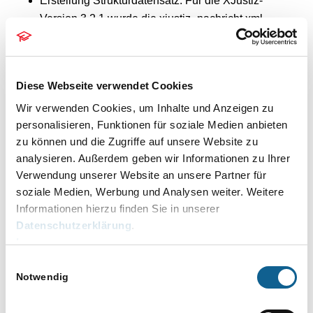
Erstellung Strukturdatensatz: Für die XJustiz-
Version 3.2.1 wurde die xjustiz_nachricht.xml
(Eintrag schemalocation) angepasst.
Notariat
Diese Webseite verwendet Cookies
Notariat
Wir verwenden Cookies, um Inhalte und Anzeigen zu
Urkundsgeschäfte: In der Auswahlliste
personalisieren, Funktionen für soziale Medien anbieten
zu können und die Zugriffe auf unsere Website zu
Gegenstand des Geschäfts wurden die
analysieren. Außerdem geben wir Informationen zu Ihrer
Schreibfehler bei
Verwendung unserer Website an unsere Partner für
Erb-/Pflichts-/Zuwendungsverzichtsvertrag und
soziale Medien, Werbung und Analysen weiter. Weitere
Vermächtniserfüllungsvertrag korrigiert. Diese
Informationen hierzu finden Sie in unserer
können nunmehr im XNP validiert werden.
Datenschutzerklärung
.
E-Notarpostfach: Nachrichten können wieder in
Impressum
das E-Notarpostfach eingelesen werden.
Einwilligungsauswahl
Einstellungen: Die Captions werden wieder
Notwendig
ordentlich angezeigt.