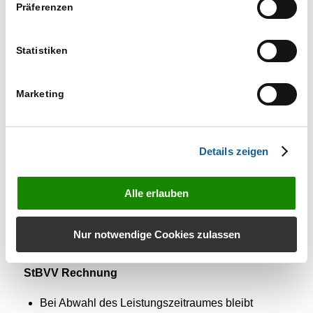
Massenbuch: Stapelbuchung – die
Präferenzen
Eingabemöglichkeit der Adresse ohne
Adressnummer wurde korrigiert.
Statistiken
Gebühren
Marketing
Rechnung RVG
Die Auswahl und Sortierung von Nr. 3309 VV
RVG wurde optimiert.
Details zeigen
Kostenfestsetzungsanträge
Alle erlauben
Der GiroCode wird bei
Kostenfestsetzungsanträgen nicht mehr
Nur notwendige Cookies zulassen
angewendet.
StBVV Rechnung
Bei Abwahl des Leistungszeitraumes bleibt