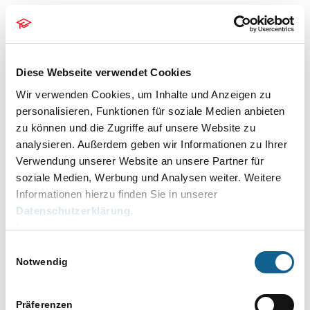
aus.
Die Veranstaltung ist kostenfrei. Wir freuen uns über Ihre
Anmeldung.
Diese Webseite verwendet Cookies
Wir verwenden Cookies, um Inhalte und Anzeigen zu
Ihre RA-MICRO Online-Akademie
personalisieren, Funktionen für soziale Medien anbieten
zu können und die Zugriffe auf unsere Website zu
analysieren. Außerdem geben wir Informationen zu Ihrer
DETAILS
VERANSTALTER
Verwendung unserer Website an unsere Partner für
Datum:
RA-MICRO Online
soziale Medien, Werbung und Analysen weiter. Weitere
29. April
Akademie
Informationen hierzu finden Sie in unserer
Telefon
Zeit:
Datenschutzerklärung
.
030 435 98 861
10.00 bis 10.45
Impressum
E-Mail
Kategorien:
Einwilligungsauswahl
online-akademie@ra-
Notwendig
Aktenkonto
,
Baden-
micro.de
Württemberg
,
Bayern
,
Berlin
,
Brandenburg
,
Veranstalter-Website
Präferenzen