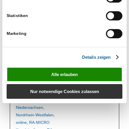
Bremen
,
anzeigen
Bundesländer
,
E-
Statistiken
Workflow
,
Elektronischer
Kanzleiablauf
,
Für
Marketing
Azubis
,
Für
Kanzleiangestellte
,
Für
Kunden
,
grundlagen
,
Details zeigen
Hamburg
,
Hessen
,
Informationen für
,
Alle erlauben
Informationsveranstalt
ung
,
Mahnverfahren
,
Nur notwendige Cookies zulassen
Mecklenburg-
Vorpommern
,
Niedersachsen
,
Nordrhein-Westfalen
,
online
,
RA-MICRO