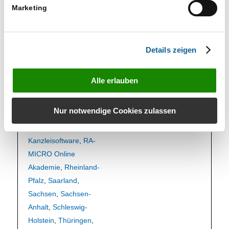
Kunden
,
grundlagen
,
Marketing
Hamburg
,
Hessen
,
Informationen für
,
Informationsveranstalt
Details zeigen
ung
,
Mahnverfahren
,
Mecklenburg-
Alle erlauben
Vorpommern
,
Niedersachsen
,
Nur notwendige Cookies zulassen
Nordrhein-Westfalen
,
online
,
RA-MICRO
Kanzleisoftware
,
RA-
MICRO Online
Akademie
,
Rheinland-
Pfalz
,
Saarland
,
Sachsen
,
Sachsen-
Anhalt
,
Schleswig-
Holstein
,
Thüringen
,