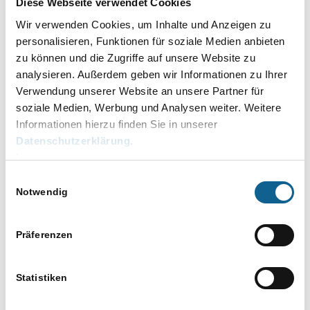
Diese Webseite verwendet Cookies
DETAILS
VERANSTALTER
Wir verwenden Cookies, um Inhalte und Anzeigen zu
personalisieren, Funktionen für soziale Medien anbieten
Datum:
RA-MICRO Online
zu können und die Zugriffe auf unsere Website zu
13. April
Akademie
analysieren. Außerdem geben wir Informationen zu Ihrer
Telefon
Zeit:
Verwendung unserer Website an unsere Partner für
030 435 98 861
10.00 bis 10.45
soziale Medien, Werbung und Analysen weiter. Weitere
E-Mail
Kategorien:
Informationen hierzu finden Sie in unserer
online-akademie@ra-
Datenschutzerklärung
.
Aktenkonto
,
Baden-
micro.de
Impressum
Württemberg
,
Bayern
,
Berlin
,
Brandenburg
,
Veranstalter-Website
Einwilligungsauswahl
Notwendig
Bremen
,
anzeigen
Bundesländer
,
E-
Workflow
,
Präferenzen
Elektronischer
Kanzleiablauf
,
Für
Statistiken
Azubis
,
Für
Kanzleiangestellte
,
Für