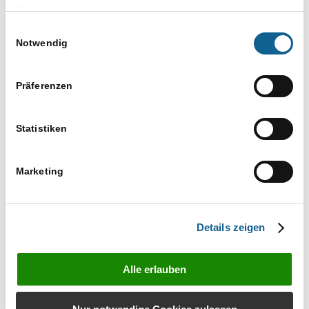
79 € netto
Impressum
Kategorien:
Einwilligungsauswahl
Notwendig
Baden-Württemberg
,
Bayern
,
Berlin
,
Brandenburg
,
Bremen
,
Bundesländer
,
Für
Azubis
,
Für Interessenten
,
Für
Präferenzen
Kanzleiangestellte
,
für Rechtsanwälte
,
Hamburg
,
Hessen
,
Mecklenburg-Vorpommern
,
Statistiken
Niedersachsen
,
Nordrhein-Westfalen
,
Rheinland-
Pfalz
,
Saarland
,
Sachsen
,
Sachsen-Anhalt
,
Schleswig-Holstein
,
Thüringen
Marketing
Website:
https://ram-sued.de/events-seminare/
VERANSTALTER
Details zeigen
RA-MICRO SÜD
Telefon
Alle erlauben
0711 459989-0
E-Mail