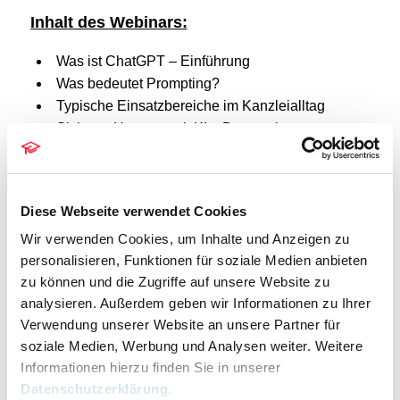
Inhalt des Webinars:
Was ist ChatGPT – Einführung
Was bedeutet Prompting?
Typische Einsatzbereiche im Kanzleialltag
Sicherer Umgang mit KI – Datenschutz &
Berufsrecht
Anwendbare Prompt-Beispiele
Zeitersparnis bei Textarbeit, Mailings &
Diese Webseite verwendet Cookies
Recherche
Wir verwenden Cookies, um Inhalte und Anzeigen zu
DETAILS
personalisieren, Funktionen für soziale Medien anbieten
zu können und die Zugriffe auf unsere Website zu
Datum:
analysieren. Außerdem geben wir Informationen zu Ihrer
8. September
Verwendung unserer Website an unsere Partner für
Zeit:
soziale Medien, Werbung und Analysen weiter. Weitere
11.00 bis 12.00
Informationen hierzu finden Sie in unserer
Eintritt:
Datenschutzerklärung
.