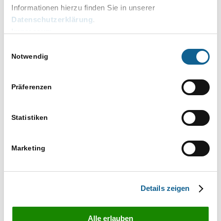
Informationen hierzu finden Sie in unserer
Zeit:
Datenschutzerklärung
.
16.00 bis 17.00
Impressum
Eintritt:
Einwilligungsauswahl
79 € netto
Notwendig
Kategorien:
Baden-Württemberg
,
Bayern
,
Berlin
,
Präferenzen
Brandenburg
,
Bremen
,
Bundesländer
,
Für
Azubis
,
Für Interessenten
,
Für
Statistiken
Kanzleiangestellte
,
für Rechtsanwälte
,
Hamburg
,
Hessen
,
Mecklenburg-Vorpommern
,
Niedersachsen
,
Nordrhein-Westfalen
,
Rheinland-
Marketing
Pfalz
,
Saarland
,
Sachsen
,
Sachsen-Anhalt
,
Schleswig-Holstein
,
Thüringen
Website:
Details zeigen
https://ram-sued.de/events-seminare/
VERANSTALTER
Alle erlauben