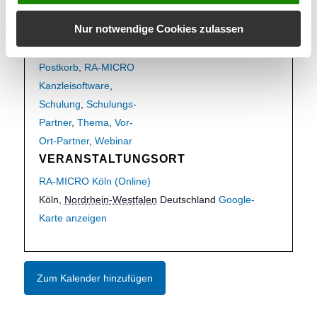
Kunden
,
grundlagen
,
Nur notwendige Cookies zulassen
Informationen für
,
Posteingang
,
Postkorb
,
RA-MICRO
Kanzleisoftware
,
Schulung
,
Schulungs-
Partner
,
Thema
,
Vor-
Ort-Partner
,
Webinar
VERANSTALTUNGSORT
RA-MICRO Köln (Online)
Köln
,
Nordrhein-Westfalen
Deutschland
Google-
Karte anzeigen
Zum Kalender hinzufügen