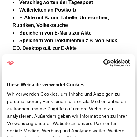
Verschlagworten der Tagespost
Weiterleiten an Postkorb
E-Akte mit Baum, Tabelle, Unterordner,
Rubriken, Volltextsuche
Speichern von E-Mails zur Akte
Speichern von Dokumenten z.B. von Stick,
CD, Desktop o.ä. zur E-Akte
Dokumente weiterleiten per E-Mail
(verschlüsselt oder unverschlüsselt)
Postkorb mit Notizen und Verfügungen
Dauer: 2 Stunden inklusive Fragerunde
Diese Webseite verwendet Cookies
Wir verwenden Cookies, um Inhalte und Anzeigen zu
Kosten: 99,- € netto je Teilnehmer
personalisieren, Funktionen für soziale Medien anbieten
zu können und die Zugriffe auf unsere Website zu
Die Schulung wird über unser Webinartool
analysieren. Außerdem geben wir Informationen zu Ihrer
„GoToWebinar“ durchgeführt. Nach
Verwendung unserer Website an unsere Partner für
Eingang der Anmeldung erhalten Sie einen
soziale Medien, Werbung und Analysen weiter. Weitere