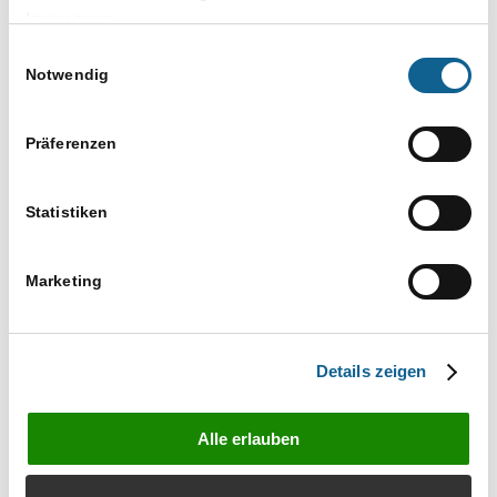
Impressum
Adressen
,
Akten
,
Baden-Württemberg
,
beA und RA-
MICRO
,
Für Azubis
,
Für Interessenten
,
Für
Einwilligungsauswahl
Notwendig
Kanzleiangestellte
,
Für Kunden
,
für Rechtsanwälte
,
Für Techniker
,
grundlagen
,
Grundlagen RA-MICRO
,
Informationen für
,
Posteingang
,
Postkorb
,
presence
,
Präferenzen
RA-MICRO Kanzleisoftware
,
Schulung
,
Schulungs-
Partner
,
Vor-Ort-Partner
Statistiken
Website:
https://ram-bw.de/veranstaltung/ra-micro-grundlagen-3-293/?occurrence=2026-04-21&time=1776780000
Marketing
VERANSTALTER
RA-MICRO Baden-Württemberg (NL Freiburg)
Telefon
Details zeigen
0761 15431250
E-Mail
vertrieb@ra-micro-badenwuerttemberg.de
Alle erlauben
Veranstalter-Website anzeigen