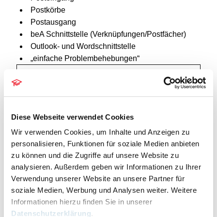
Postkörbe
Postausgang
beA Schnittstelle (Verknüpfungen/Postfächer)
Outlook- und Wordschnittstelle
„einfache Problembehebungen“
DETAILS
Datum:
21. April
Diese Webseite verwendet Cookies
Zeit:
Wir verwenden Cookies, um Inhalte und Anzeigen zu
14.00 bis 16.00
personalisieren, Funktionen für soziale Medien anbieten
Serien:
zu können und die Zugriffe auf unsere Website zu
RA-MICRO Grundlagen – Teil 2
analysieren. Außerdem geben wir Informationen zu Ihrer
Verwendung unserer Website an unsere Partner für
Eintritt:
soziale Medien, Werbung und Analysen weiter. Weitere
99,00
Informationen hierzu finden Sie in unserer
Kategorien:
Datenschutzerklärung
.