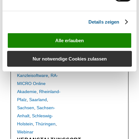
Interessenten
,
Für
Kanzleiangestellte
,
Für
Kunden
,
Hamburg
,
Details zeigen
Hessen
,
Informationen
für
,
Mecklenburg-
Alle erlauben
Vorpommern
,
Niedersachsen
,
Nur notwendige Cookies zulassen
Nordrhein-Westfalen
,
online
,
RA-MICRO
Kanzleisoftware
,
RA-
MICRO Online
Akademie
,
Rheinland-
Pfalz
,
Saarland
,
Sachsen
,
Sachsen-
Anhalt
,
Schleswig-
Holstein
,
Thüringen
,
Webinar