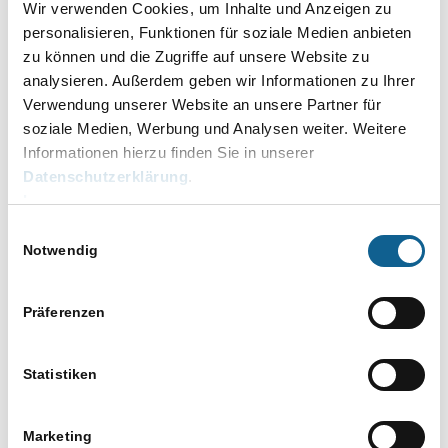
Ihre RA-MICRO Online
Wir verwenden Cookies, um Inhalte und Anzeigen zu
personalisieren, Funktionen für soziale Medien anbieten
Akademie
zu können und die Zugriffe auf unsere Website zu
analysieren. Außerdem geben wir Informationen zu Ihrer
Verwendung unserer Website an unsere Partner für
soziale Medien, Werbung und Analysen weiter. Weitere
DETAILS
VERANSTALTER
Informationen hierzu finden Sie in unserer
Datum:
RA-MICRO Online
Datenschutzerklärung
.
20. Juli
Akademie
Impressum
Telefon
Zeit:
Einwilligungsauswahl
030 435 98 861
12.00 bis 12.45
Notwendig
E-Mail
Kategorien:
online-akademie@ra-
Baden-Württemberg
,
Präferenzen
micro.de
Bayern
,
Berlin
,
Brandenburg
,
Bremen
,
Veranstalter-Website
Statistiken
Bundesländer
,
anzeigen
Finanzbuchhaltung
FiBu
,
Für Azubis
,
Für
Marketing