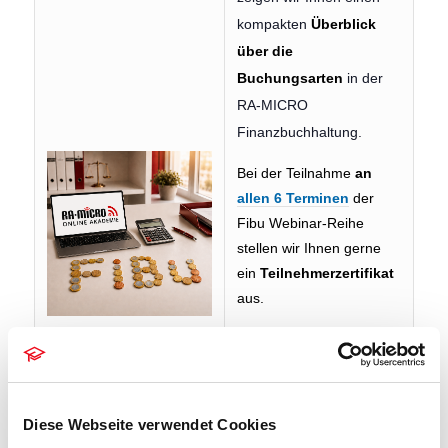
kompakten
Überblick
über die
Buchungsarten
in der
RA-MICRO
Finanzbuchhaltung.
Bei der Teilnahme
an
allen 6 Terminen
der
Fibu Webinar-Reihe
stellen wir Ihnen gerne
ein
Teilnehmerzertifikat
aus.
Dieses Webinar ist
kostenlos. Wir freuen
uns auf Ihre
Anmeldung.
Diese Webseite verwendet Cookies