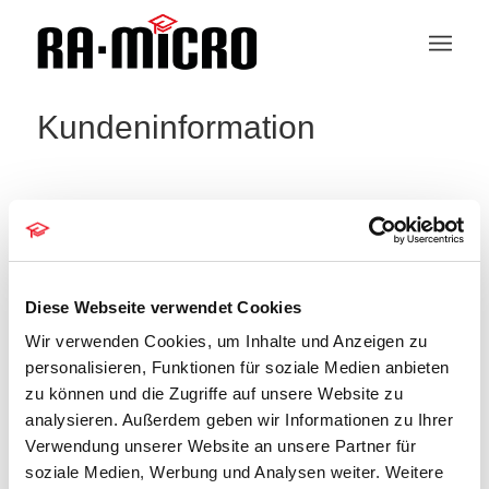
Kundeninformation
SPICO SYSTEM
Diese Webseite verwendet Cookies
« Alle Veranstaltungen
Wir verwenden Cookies, um Inhalte und Anzeigen zu
Telefon
personalisieren, Funktionen für soziale Medien anbieten
0351 4865880
zu können und die Zugriffe auf unsere Website zu
Email
c.voigt@spico.de
analysieren. Außerdem geben wir Informationen zu Ihrer
Webseite
http://www.spico.de/
Verwendung unserer Website an unsere Partner für
soziale Medien, Werbung und Analysen weiter. Weitere
SPICO System GmbH