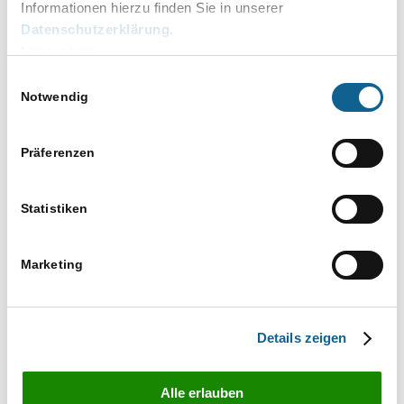
Informationen hierzu finden Sie in unserer
Büro Dresden
Datenschutzerklärung
.
Mobschatzer Straße 31
Impressum
01157 Dresden
Tel: 0351 4865880
Einwilligungsauswahl
Notwendig
Fax: 0351 4865881
Mail:
j.spindler@spico.de
http://www.spico.de
Präferenzen
Veranstaltungen von diesem veranstalter
Statistiken
Es wurden keine Ergebnisse gefunden.
Hinweis
Marketing
Anstehende
Datum
Details zeigen
wählen.
Vorherige
Heute
Nächste
Veranstaltungen
Veranstaltun
Alle erlauben
Kalender abonnieren