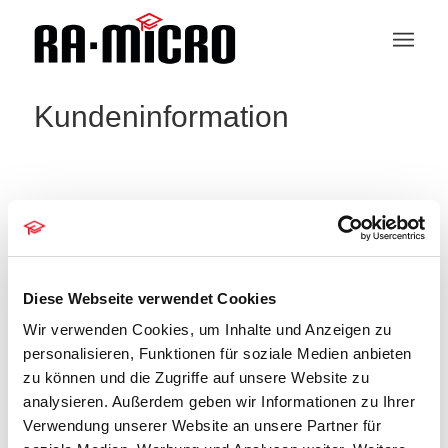
Kundeninformation
RA-MICRO Dresden EDV-
Beratung Büchner
Diese Webseite verwendet Cookies
« Alle Veranstaltungen
Wir verwenden Cookies, um Inhalte und Anzeigen zu
personalisieren, Funktionen für soziale Medien anbieten
Telefon
0351 8495991
zu können und die Zugriffe auf unsere Website zu
Email
analysieren. Außerdem geben wir Informationen zu Ihrer
info@edv-buechner.de
Verwendung unserer Website an unsere Partner für
Webseite
http://www.ra-micro-dd.de/