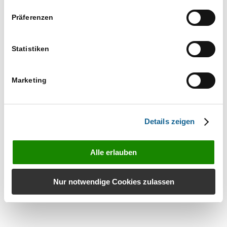
Präferenzen
Eintrag teilen
Statistiken
Marketing
Kontakt
Datenschutz
Details zeigen
Impressum
© RA-MICRO Software AG 2025
Alle erlauben
Nur notwendige Cookies zulassen