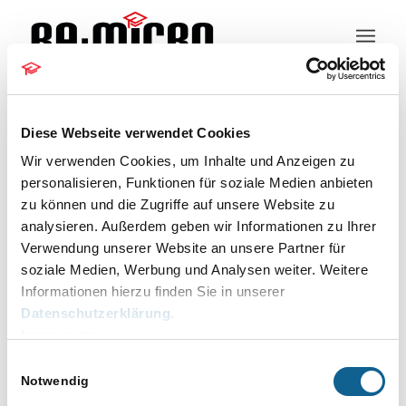
Kundeninformation
Diese Webseite verwendet Cookies
Wir verwenden Cookies, um Inhalte und Anzeigen zu
Häufig gestellte
personalisieren, Funktionen für soziale Medien anbieten
zu können und die Zugriffe auf unsere Website zu
Buchungsfragen
analysieren. Außerdem geben wir Informationen zu Ihrer
Verwendung unserer Website an unsere Partner für
FIBU
,
FINANZBUCHHALTUNG
,
JAHRESWECHSEL
,
soziale Medien, Werbung und Analysen weiter. Weitere
RA-MICRO
Informationen hierzu finden Sie in unserer
Datenschutzerklärung
.
Zur Tabelle „Häufig gestellte Buchungsfragen“
Impressum
Einwilligungsauswahl
/
18.12.2014
VON
CLAUDIA BECKER
Notwendig