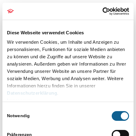
In den Programmfunktionen
Rechnung RVG
und
Notar Kostenrechnung
steht die
Funktionalität
GiroCode drucken
in erweiterter
Form zur Verfügung.
Diese Webseite verwendet Cookies
GiroCode drucken
dient der schnellen
Wir verwenden Cookies, um Inhalte und Anzeigen zu
Übernahme der Rechnungsdaten in die
personalisieren, Funktionen für soziale Medien anbieten
Banking-App des Rechnungsempfängers.
zu können und die Zugriffe auf unsere Website zu
Durch das Einscannen des Girocodes mit der
analysieren. Außerdem geben wir Informationen zu Ihrer
Banking-App werden alle notwendigen
Verwendung unserer Website an unsere Partner für
Zahlungsinformationen wie Empfänger, IBAN,
soziale Medien, Werbung und Analysen weiter. Weitere
BIC, Überweisungsbetrag und
Informationen hierzu finden Sie in unserer
Verwendungszweck können komfortabel in den
Datenschutzerklärung
.
Überweisungsauftrag übernommen.
Impressum
GiroCode drucken
ist im jeweiligen
Einwilligungsauswahl
Rechnungstyp im Bereich
Zahlungen
verfügbar.
Notwendig
Für den Druck des Girocodes wird automatisch
die Adressnummer
1
– die Adresse der Kanzlei
– mit der dazu erfassten Bankverbindung
Präferenzen