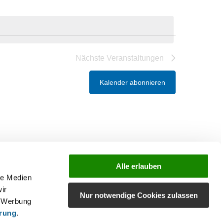
Nächste
Veranstaltungen
Kalender abonnieren
Alle erlauben
le Medien
ir
Nur notwendige Cookies zulassen
, Werbung
ärung
.