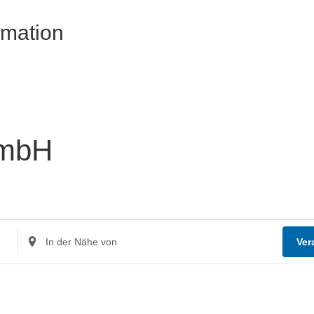
rmation
mbH
Standort
Ver
eingeben.
Suche
nach
Veranstaltungen.