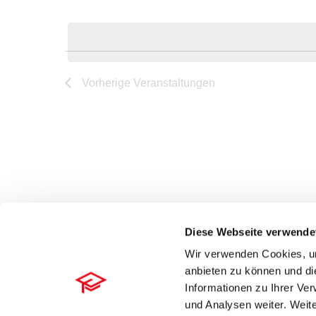
Datum
nach
wählen.
Veranstaltungen
Schlüsselwort.
Vorherige
Veranstaltungen
Diese Webseite verwende
Wir verwenden Cookies, um
anbieten zu können und di
Kontakt
Datenschutz
Impressum
© RA-MICRO Software AG 
Informationen zu Ihrer Ve
und Analysen weiter. Weite