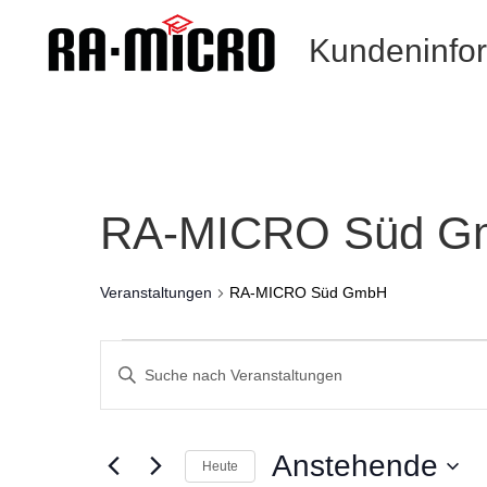
Kundeninfo
RA-MICRO Süd G
Veranstaltungen
RA-MICRO Süd GmbH
Veranstaltungen
Veranstaltungen
Such-
Geben
und
Sie
Ansichtennavigation
Das
Schlüsselwort.
Anstehende
Heute
Suche