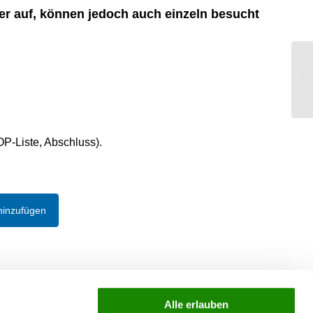
er auf, können jedoch auch einzeln besucht
RA
Ei
Fr
P-Liste, Abschluss).
hinzufügen
Alle erlauben