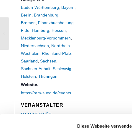
Baden-Württemberg
,
Bayern
,
Berlin
,
Brandenburg
,
Bremen
,
Finanzbuchhaltung
FiBu
,
Hamburg
,
Hessen
,
Neuregelung zur elektronischen
Rechnung (Online Kurs)
Mecklenburg-Vorpommern
,
Niedersachsen
,
Nordrhein-
Westfalen
,
Rheinland-Pfalz
,
Saarland
,
Sachsen
,
Sachsen-Anhalt
,
Schleswig-
Holstein
,
Thüringen
Website:
https://ram-sued.de/events-seminare/
VERANSTALTER
RA-MICRO SÜD
Telefon
Diese Webseite verwende
0711 459989-0