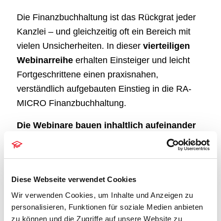
Die Finanzbuchhaltung ist das Rückgrat jeder
Kanzlei – und gleichzeitig oft ein Bereich mit
vielen Unsicherheiten. In dieser
vierteiligen
Webinarreihe
erhalten Einsteiger und leicht
Fortgeschrittene einen praxisnahen,
verständlich aufgebauten Einstieg in die RA-
MICRO Finanzbuchhaltung.
Die Webinare bauen inhaltlich aufeinander
auf, können jedoch auch einzeln besucht
werden.
Teil 4. Buchungsergebnisse verstehen
Diese Webseite verwendet Cookies
Wir verwenden Cookies, um Inhalte und Anzeigen zu
Wie setzen sich meine Zahlen zusammen?
personalisieren, Funktionen für soziale Medien anbieten
Journal
zu können und die Zugriffe auf unsere Website zu