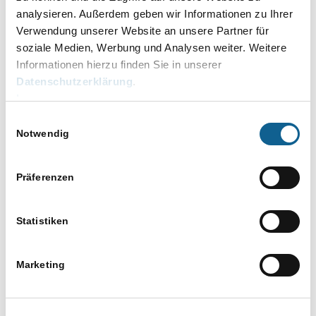
Übermittlung an das Finanzamt
analysieren. Außerdem geben wir Informationen zu Ihrer
Auswertungen richtig lesen (Kontoauszüge, OP-
Verwendung unserer Website an unsere Partner für
Liste, Abschluss).
soziale Medien, Werbung und Analysen weiter. Weitere
Checkliste: Ist die Buchhaltung vollständig?
Informationen hierzu finden Sie in unserer
DATEV-Export: Überblick und Bedeutung
Datenschutzerklärung
.
Impressum
DETAILS
Einwilligungsauswahl
Datum:
Notwendig
26. März
Zeit:
Präferenzen
11.00 bis 12.00
Eintritt:
Statistiken
79 € netto
Kategorien:
Baden-Württemberg
,
Bayern
,
Berlin
,
Marketing
Brandenburg
,
Bremen
,
Finanzbuchhaltung FiBu
,
Hamburg
,
Hessen
,
Mecklenburg-Vorpommern
,