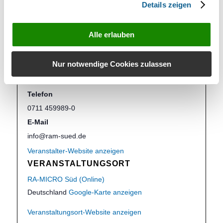
Niedersachsen
,
Nordrhein-Westfalen
,
Rheinland-
Details zeigen
Pfalz
,
Saarland
,
Sachsen
,
Sachsen-Anhalt
,
Schleswig-Holstein
,
Thüringen
Alle erlauben
Website:
https://ram-sued.de/events-seminare/
Nur notwendige Cookies zulassen
VERANSTALTER
RA-MICRO SÜD
Telefon
0711 459989-0
E-Mail
info@ram-sued.de
Veranstalter-Website anzeigen
VERANSTALTUNGSORT
RA-MICRO Süd (Online)
Deutschland
Google-Karte anzeigen
Veranstaltungsort-Website anzeigen