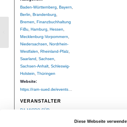
Baden-Württemberg
,
Bayern
,
Berlin
,
Brandenburg
,
Bremen
,
Finanzbuchhaltung
FiBu
,
Hamburg
,
Hessen
,
Webinar – E-Workflow
Mecklenburg-Vorpommern
,
Niedersachsen
,
Nordrhein-
Westfalen
,
Rheinland-Pfalz
,
Saarland
,
Sachsen
,
Sachsen-Anhalt
,
Schleswig-
Holstein
,
Thüringen
Website:
https://ram-sued.de/events-seminare/
VERANSTALTER
RA-MICRO SÜD
Telefon
Diese Webseite verwende
0711 459989-0