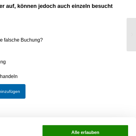
er auf, können jedoch auch einzeln besucht
We
ne falsche Buchung?
ung
ehandeln
hinzufügen
Alle erlauben