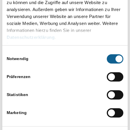
Erstellung einer Rechnung?
zu können und die Zugriffe auf unsere Website zu
Wo wird wann hingebucht?
analysieren. Außerdem geben wir Informationen zu Ihrer
Was ist ein Kontenplan?
Verwendung unserer Website an unsere Partner für
Ablauf einer Buchung vom Beleg bis zum
soziale Medien, Werbung und Analysen weiter. Weitere
Journal.
Informationen hierzu finden Sie in unserer
Datenschutzerklärung
.
DETAILS
Impressum
Datum:
Einwilligungsauswahl
30. Juni
Notwendig
Zeit:
11.00 bis 12.00
Präferenzen
Eintritt:
79 € netto
Statistiken
Kategorien:
Aktenkonto
,
Baden-Württemberg
,
Bayern
,
Berlin
,
Marketing
Brandenburg
,
Bremen
,
Finanzbuchhaltung FiBu
,
Für Kanzleiangestellte
,
Hamburg
,
Hessen
,