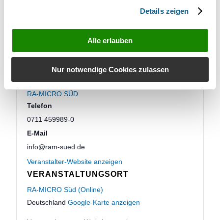
Informationen für
,
Mecklenburg-Vorpommern
,
Details zeigen
Niedersachsen
,
Nordrhein-Westfalen
,
online
,
Rheinland-Pfalz
,
Saarland
,
Sachsen
,
Sachsen-
Anhalt
,
Schleswig-Holstein
,
Thüringen
Alle erlauben
Website:
https://ram-sued.de/events-seminare/
Nur notwendige Cookies zulassen
VERANSTALTER
RA-MICRO SÜD
Telefon
0711 459989-0
E-Mail
info@ram-sued.de
Veranstalter-Website anzeigen
VERANSTALTUNGSORT
RA-MICRO Süd (Online)
Deutschland
Google-Karte anzeigen