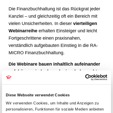
Die Finanzbuchhaltung ist das Rückgrat jeder
Kanzlei – und gleichzeitig oft ein Bereich mit
vielen Unsicherheiten. In dieser
vierteiligen
Webinarreihe
erhalten Einsteiger und leicht
Fortgeschrittene einen praxisnahen,
verständlich aufgebauten Einstieg in die RA-
MICRO Finanzbuchhaltung.
Die Webinare bauen inhaltlich aufeinander
auf, können jedoch auch einzeln besucht
werden.
Teil 1. Verstehen – Grundlagen
Diese Webseite verwendet Cookies
Was bedeutet Finanzbuchhaltung?
Wir verwenden Cookies, um Inhalte und Anzeigen zu
Verzahnung der Elemente – Was passiert bei
personalisieren, Funktionen für soziale Medien anbieten