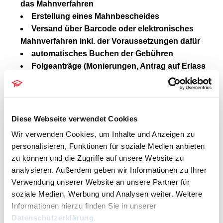
das Mahnverfahren
Erstellung eines Mahnbescheides
Versand über Barcode oder elektronisches
Mahnverfahren inkl. der Voraussetzungen dafür
automatisches Buchen der Gebühren
Folgeanträge (Monierungen, Antrag auf Erlass
VB etc.)
Widerspruch
Dauer: 2 Stunden inklusive Fragerunde
Diese Webseite verwendet Cookies
Kosten: 99,- € netto je Teilnehmer
Wir verwenden Cookies, um Inhalte und Anzeigen zu
personalisieren, Funktionen für soziale Medien anbieten
Die Schulung wird über unser Webinartool
zu können und die Zugriffe auf unsere Website zu
analysieren. Außerdem geben wir Informationen zu Ihrer
„GoToWebinar“ durchgeführt. Nach
Verwendung unserer Website an unsere Partner für
Eingang der Anmeldung erhalten Sie einen
soziale Medien, Werbung und Analysen weiter. Weitere
Link, mit dem Sie sich am
Informationen hierzu finden Sie in unserer
Veranstaltungstag einwählen können.
Datenschutzerklärung
.