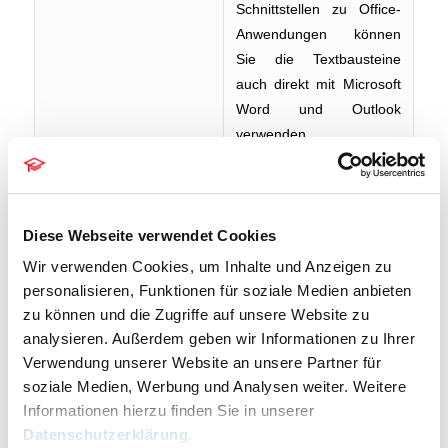
Schnittstellen zu Office-
Anwendungen können
Sie die Textbausteine
auch direkt mit Microsoft
Word und Outlook
verwenden.
Dieses Webinar bildet
den zweiten Teil der
Intensivschulung zum
Diese Webseite verwendet Cookies
Thema Textbausteine in
Wir verwenden Cookies, um Inhalte und Anzeigen zu
RA-MICRO (
hier geht es
personalisieren, Funktionen für soziale Medien anbieten
zum ersten Teil des
zu können und die Zugriffe auf unsere Website zu
Zweiteilers am
analysieren. Außerdem geben wir Informationen zu Ihrer
11.08.2026
).
Verwendung unserer Website an unsere Partner für
soziale Medien, Werbung und Analysen weiter. Weitere
Informationen hierzu finden Sie in unserer
Datenschutzerklärung
.
Die Veranstaltung ist kostenlos. Wir freuen uns auf Ihre