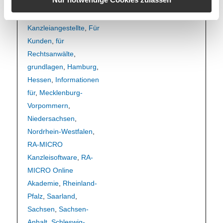
Brandenburg
,
Bremen
,
Bundesländer
,
Für
Kanzleiangestellte
,
Für
Kunden
,
für
Rechtsanwälte
,
grundlagen
,
Hamburg
,
Hessen
,
Informationen
für
,
Mecklenburg-
Vorpommern
,
Niedersachsen
,
Nordrhein-Westfalen
,
RA-MICRO
Kanzleisoftware
,
RA-
MICRO Online
Akademie
,
Rheinland-
Pfalz
,
Saarland
,
Sachsen
,
Sachsen-
Anhalt
,
Schleswig-