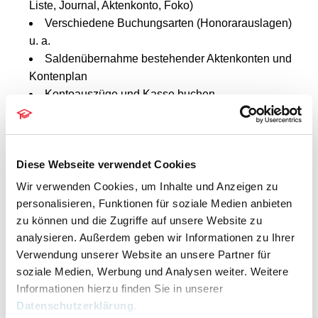
Liste, Journal, Aktenkonto, Foko)
Verschiedene Buchungsarten (Honorarauslagen)
u. a.
Saldenübernahme bestehender Aktenkonten und
Kontenplan
Kontoauszüge und Kasse buchen
Durchführung Monatsabschluss
Umsatzsteuer-Voranmeldung über ELSTER
Umbuchungen für Akten- und Sachkonten
Diese Webseite verwendet Cookies
Korrektur- und Stornobuchungen
Nutzen der Mandatssaldenliste
Wir verwenden Cookies, um Inhalte und Anzeigen zu
Auswertungen
personalisieren, Funktionen für soziale Medien anbieten
Kontenimport in RA-MICRO
zu können und die Zugriffe auf unsere Website zu
analysieren. Außerdem geben wir Informationen zu Ihrer
DETAILS
Verwendung unserer Website an unsere Partner für
Datum:
soziale Medien, Werbung und Analysen weiter. Weitere
Informationen hierzu finden Sie in unserer
09.12.2025
Datenschutzerklärung
.
Zeit: