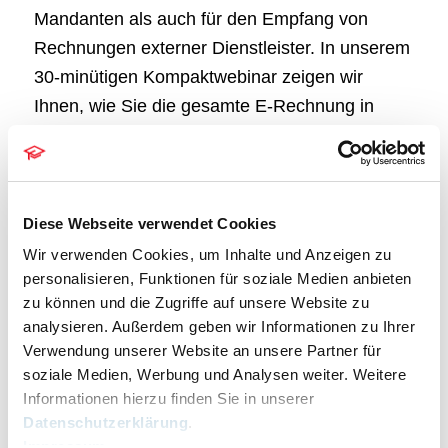
Mandanten als auch für den Empfang von
Rechnungen externer Dienstleister. In unserem
30‑minütigen Kompaktwebinar zeigen wir
Ihnen, wie Sie die gesamte E‑Rechnung in
RA‑MICRO effizient, sicher und rechtskonform
abwickeln können.
Diese Webseite verwendet Cookies
Inhalt des Webinars:
Wir verwenden Cookies, um Inhalte und Anzeigen zu
personalisieren, Funktionen für soziale Medien anbieten
E-Rechnung in RA-MICRO erstellen, versenden
zu können und die Zugriffe auf unsere Website zu
und eingehende E-Rechnungen empfangen und
analysieren. Außerdem geben wir Informationen zu Ihrer
verarbeiten.
Verwendung unserer Website an unsere Partner für
soziale Medien, Werbung und Analysen weiter. Weitere
DETAILS
Informationen hierzu finden Sie in unserer
Datum:
Datenschutzerklärung
.
Impressum
9. Februar