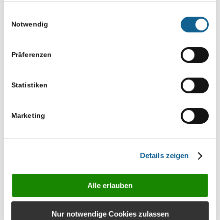
Zeit:
Einwilligungsauswahl
Notwendig
11.30 bis 12.00
Eintritt:
59 € netto
Präferenzen
Kategorien:
Bundesländer
,
E-Workflow
,
Für Azubis
,
Für
Statistiken
Interessenten
,
Für Kanzleiangestellte
,
Gebühren
,
online
,
Webinar
Marketing
Website:
https://ram-sued.de/events-seminare/
VERANSTALTER
Details zeigen
RA-MICRO SÜD
Telefon
Alle erlauben
0711 459989-0
E-Mail
Nur notwendige Cookies zulassen
info@ram-sued.de