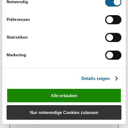
Notwendig
DETAILS
VERANSTALTER
Datum:
RA-MICRO Software
Präferenzen
20. Oktober
AG
Telefon
Zeit:
Statistiken
030 435 98 760
11.00 bis 12.00
E-Mail
Serien:
Marketing
ki-
KI für Ihre
veranstaltungen@ra-
Anwaltskanzlei (online)
micro.de
Kategorien:
Details zeigen
Für Azubis
,
Für
Interessenten
,
Für
Alle erlauben
Kanzleiangestellte
,
Für
Kunden
,
für
Nur notwendige Cookies zulassen
Rechtsanwälte
,
Für
Techniker
,