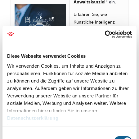
Anwaltskanzlei“
ein.
Erfahren Sie, wie
Künstliche Intelligenz
Kanzleien unterstützt –
von Effizienzsteigerungen
bis zur Kostensenkung.
Lernen Sie die KI-
Diese Webseite verwendet Cookies
Lösungen von RA-
Wir verwenden Cookies, um Inhalte und Anzeigen zu
MICRO kennen, die
personalisieren, Funktionen für soziale Medien anbieten
Ihnen schon heute zur
zu können und die Zugriffe auf unsere Website zu
Verfügung stehen.
analysieren. Außerdem geben wir Informationen zu Ihrer
Verwendung unserer Website an unsere Partner für
soziale Medien, Werbung und Analysen weiter. Weitere
Die Veranstaltung ist kostenfrei. Wir freuen uns über Ihre
Informationen hierzu finden Sie in unserer
Anmeldung.
Datenschutzerklärung
.
Impressum
Ihre RA-MICRO Online-Akademie
Einwilligungsauswahl