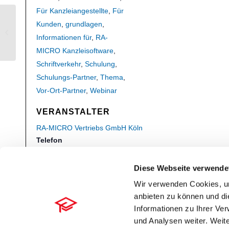
Für Kanzleiangestellte
,
Für
Finanzbuchhaltung Grundlagen Teil
Kunden
,
grundlagen
,
IV: Umbuchungen und
Informationen für
,
RA-
Korrekturbuchungen 📜
MICRO Kanzleisoftware
,
Schriftverkehr
,
Schulung
,
Schulungs-Partner
,
Thema
,
Vor-Ort-Partner
,
Webinar
VERANSTALTER
RA-MICRO Vertriebs GmbH Köln
Telefon
0 22 04 / 98 92 0
Diese Webseite verwende
E-Mail
info@ra-micro-koeln.de
Wir verwenden Cookies, um
anbieten zu können und di
Veranstalter-Website anzeigen
Informationen zu Ihrer Ve
und Analysen weiter. Weite