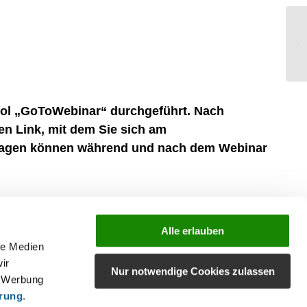
KI
(P
ool „GoToWebinar“ durchgeführt. Nach
en Link, mit dem Sie sich am
Fragen können während und nach dem Webinar
Alle erlauben
le Medien
ir
Nur notwendige Cookies zulassen
, Werbung
ärung
.