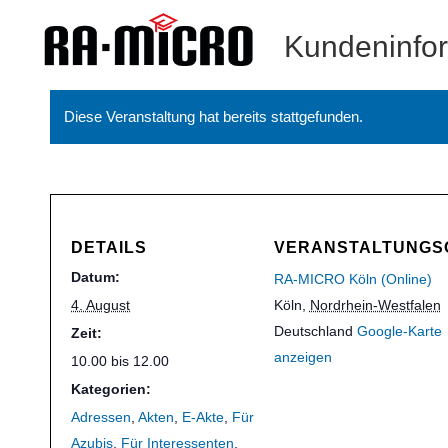
Kundeninfo
Diese Veranstaltung hat bereits stattgefunden.
DETAILS
VERANSTALTUNGS
Datum:
RA-MICRO Köln (Online)
4. August
Köln
,
Nordrhein-Westfalen
Deutschland
Google-Karte
Zeit:
anzeigen
10.00 bis 12.00
Kategorien:
Adressen
,
Akten
,
E-Akte
,
Für
Azubis
,
Für Interessenten
,