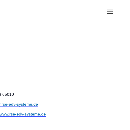
on
3 65010
@rse-edv-systeme.de
ite
//www.rse-edv-systeme.de