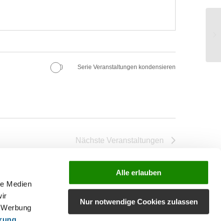
K2
Serie Veranstaltungen kondensieren
Nächste
Veranstaltungen
Kalender abonnieren
Alle erlauben
le Medien
ir
Nur notwendige Cookies zulassen
, Werbung
ärung
.