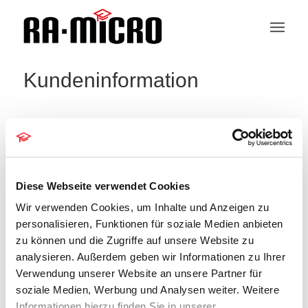
Kundeninformation
RA-MICRO Systeme Elsner
Diese Webseite verwendet Cookies
« Alle Veranstaltungen
Wir verwenden Cookies, um Inhalte und Anzeigen zu
personalisieren, Funktionen für soziale Medien anbieten
Telefon
05731 84229 0
zu können und die Zugriffe auf unsere Website zu
Email
info@ra-micro-systeme.de
analysieren. Außerdem geben wir Informationen zu Ihrer
Verwendung unserer Website an unsere Partner für
Webseite
http://www.ra-micro-systeme-elsner.de
soziale Medien, Werbung und Analysen weiter. Weitere
Informationen hierzu finden Sie in unserer
RA-MICRO Systeme Elsner