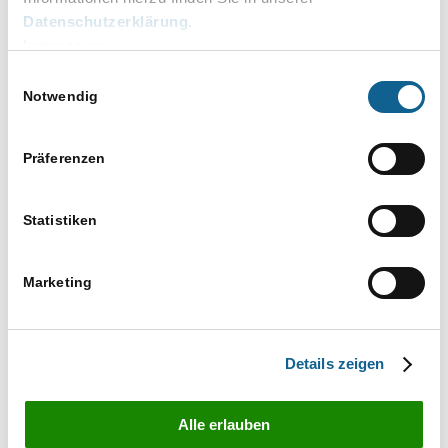
Hermann-Löns-Straße 51
Datenschutzerklärung
.
32547 Bad Oeynhausen
Impressum
Tel: 05731 84229 0
Einwilligungsauswahl
Fax: 05731 84229 29
Notwendig
info@ra-micro-systeme.de
http://www.ra-micro-systeme-elsner.de
Präferenzen
Veranstaltungen von diesem veranstalter
Statistiken
Es wurden keine Ergebnisse gefunden.
Hinweis
Marketing
Anstehende
Datum
wählen.
Details zeigen
Vorherige
Heute
Nächste
Veranstaltungen
Veranstaltun
Kalender abonnieren
Alle erlauben